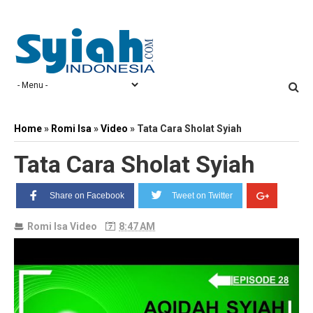
Home
»
Romi Isa
»
Video
»
Tata Cara Sholat Syiah
Tata Cara Sholat Syiah
Share on Facebook
Tweet on Twitter
Romi Isa
Video
8:47 AM