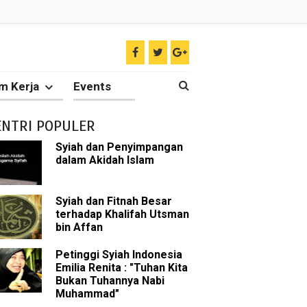
ir
m Kerja
Events
tkan Umat Islam
ENTRI POPULER
 Keliru
Syiah dan Penyimpangan
dalam Akidah Islam
il tentang Ahlul Bait
Diakui oleh Islam
Syiah dan Fitnah Besar
terhadap Khalifah Utsman
bin Affan
n Para Sahabat
Petinggi Syiah Indonesia
liki Ilmu Ghaib?
Emilia Renita : "Tuhan Kita
Bukan Tuhannya Nabi
 Nabi Pengkhianat?
Muhammad"