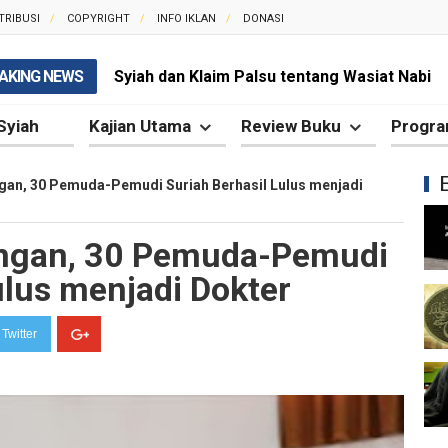
TRIBUSI
COPYRIGHT
INFO IKLAN
DONASI
AKING NEWS
Syiah dan Klaim Palsu tentang Wasiat Nabi
Kesalahan Syiah dalam Memahami Ayat Tath
Syiah
Kajian Utama
Review Buku
Progra
Syiah dan Propaganda yang Selalu Menyesa
gan, 30 Pemuda-Pemudi Suriah Berhasil Lulus menjadi
Syiah dan Penggunaan Ayat Al-Qur'an secara
angan, 30 Pemuda-Pemudi
Kesalahan Besar Syiah dalam Menafsirkan Dal
ulus menjadi Dokter
Syiah dan Kebencian terhadap Khalifah yang 
Syiah dan Pengingkaran terhadap Keutamaa
Twitter
Mengapa Syiah Mengklaim Imam Mereka Memi
Mengapa Syiah Menganggap Semua Sahabat