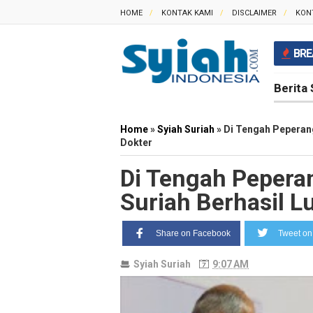
HOME
KONTAK KAMI
DISCLAIMER
KON
BRE
Berita 
Home
»
Syiah Suriah
»
Di Tengah Peperan
Dokter
Di Tengah Peper
Suriah Berhasil L
Share on Facebook
Tweet on 
Syiah Suriah
9:07 AM