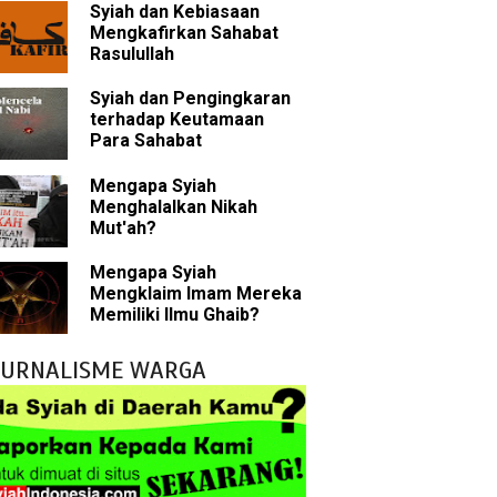
Syiah dan Kebiasaan
Rasulullah
Mengkafirkan Sahabat
Rasulullah
abat Nabi
Syiah dan Pengingkaran
hih Sunni
terhadap Keutamaan
Para Sahabat
sman bin Affan
Mengapa Syiah
Menghalalkan Nikah
Mut'ah?
 tentang Khalifah
Mengapa Syiah
Mengklaim Imam Mereka
Memiliki Ilmu Ghaib?
bu Bakar
JURNALISME WARGA
 Akal dalam Islam
p Mahdi
han