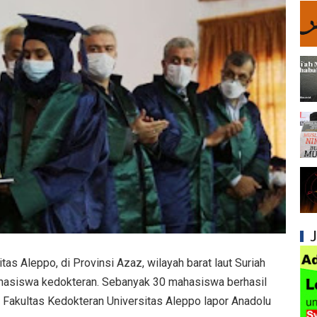
Syiah dan Kebiasaan Mengkafirkan Sahabat 
Kesalahan Syiah dalam Menyikapi Peran Sah
Syiah dan Pengingkaran terhadap Hadis Sha
Syiah dan Fitnah Besar terhadap Khalifah Ut
Mengapa Syiah Menghalalkan Nikah Mut'ah?
Syiah dan Penyelewengan dalam Pemahaman
Syiah dan Penyimpangan dalam Akidah Islam
Kesalahan Syiah dalam Menyikapi Khalifah A
Syiah dan Konsep Imamah yang Tidak Masuk
itas Aleppo, di Provinsi Azaz, wilayah barat laut Suriah
ahasiswa kedokteran. Sebanyak 30 mahasiswa berhasil
Syiah dan Ketidakkonsistenan dalam Konse
 Fakultas Kedokteran Universitas Aleppo lapor Anadolu
Syiah dan Kedustaan tentang Hak Kekhalifa