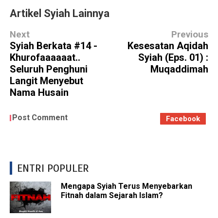
Artikel Syiah Lainnya
Next
Previous
Syiah Berkata #14 -
Kesesatan Aqidah
Khurofaaaaaat..
Syiah (Eps. 01) :
Seluruh Penghuni
Muqaddimah
Langit Menyebut
Nama Husain
Post Comment
Facebook
ENTRI POPULER
Mengapa Syiah Terus Menyebarkan
Fitnah dalam Sejarah Islam?