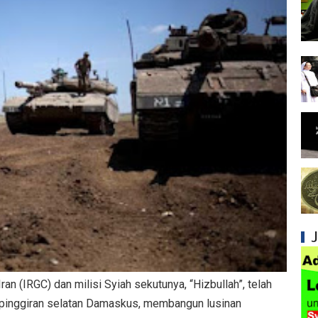
Syiah dan Penyimpangan dalam Akidah Islam
Kesalahan Syiah dalam Menyikapi Khalifah A
Syiah dan Konsep Imamah yang Tidak Masuk
Syiah dan Ketidakkonsistenan dalam Konse
Syiah dan Kedustaan tentang Hak Kekhalifa
Syiah dan Ketidakbenaran Ajarannya tentan
Syiah dan Kedustaan tentang Peristiwa Karb
Syiah dan Upaya Merusak Ukhuwah Islamiya
Syiah dan Klaim Palsu tentang Imam Mahdi 
ran (IRGC) dan milisi Syiah sekutunya, “Hizbullah”, telah
Kesalahan Syiah dalam Menjadikan Imam seb
 pinggiran selatan Damaskus, membangun lusinan
Mengapa Syiah Menganggap Ulama Sunni s