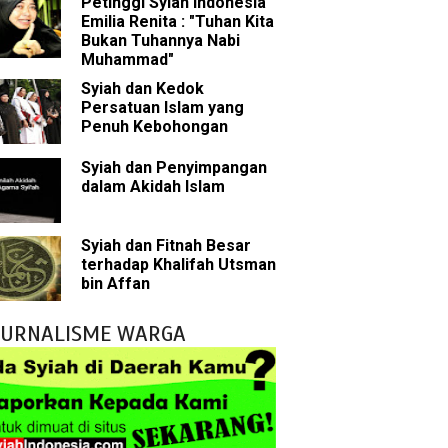
Petinggi Syiah Indonesia
Emilia Renita : "Tuhan Kita
Bukan Tuhannya Nabi
bu Bakar
Muhammad"
Syiah dan Kedok
 Akal dalam Islam
Persatuan Islam yang
Penuh Kebohongan
p Mahdi
Syiah dan Penyimpangan
dalam Akidah Islam
han
g Wilayah Imam
Syiah dan Fitnah Besar
terhadap Khalifah Utsman
ala
bin Affan
h
JURNALISME WARGA
yang Akan Muncul
agai Perantara kepada Allah
ebagai Musuh?