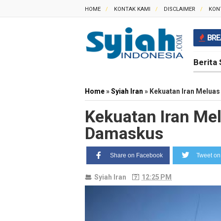
HOME
KONTAK KAMI
DISCLAIMER
KON
BRE
Berita 
Home
»
Syiah Iran
»
Kekuatan Iran Meluas
Kekuatan Iran Mel
Damaskus
Share on Facebook
Tweet on 
Syiah Iran
12:25 PM