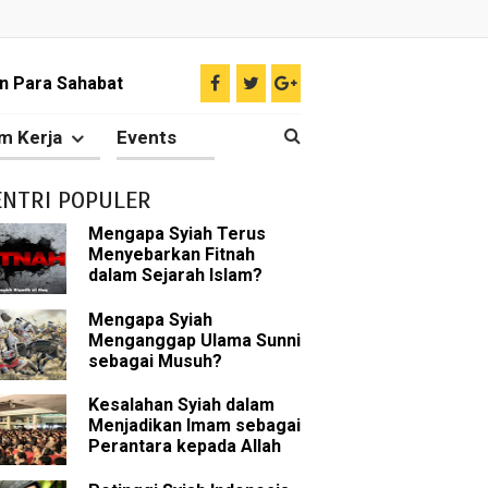
n Para Sahabat
liki Ilmu Ghaib?
m Kerja
Events
 Nabi Pengkhianat?
ENTRI POPULER
Rasulullah
Mengapa Syiah Terus
Menyebarkan Fitnah
abat Nabi
dalam Sejarah Islam?
hih Sunni
Mengapa Syiah
Menganggap Ulama Sunni
sebagai Musuh?
sman bin Affan
Kesalahan Syiah dalam
Menjadikan Imam sebagai
Perantara kepada Allah
 tentang Khalifah