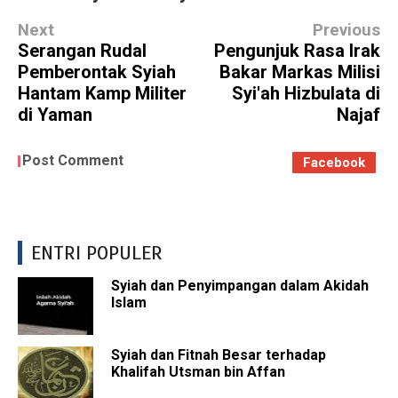
Next
Previous
Serangan Rudal
Pengunjuk Rasa Irak
Pemberontak Syiah
Bakar Markas Milisi
Hantam Kamp Militer
Syi'ah Hizbulata di
di Yaman
Najaf
Post Comment
Facebook
ENTRI POPULER
Syiah dan Penyimpangan dalam Akidah
Islam
Syiah dan Fitnah Besar terhadap
Khalifah Utsman bin Affan