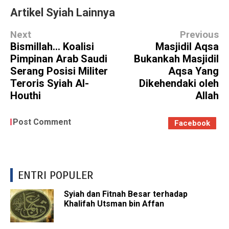
Artikel Syiah Lainnya
Next
Previous
Bismillah... Koalisi
Masjidil Aqsa
Pimpinan Arab Saudi
Bukankah Masjidil
Serang Posisi Militer
Aqsa Yang
Teroris Syiah Al-
Dikehendaki oleh
Houthi
Allah
Post Comment
Facebook
ENTRI POPULER
Syiah dan Fitnah Besar terhadap
Khalifah Utsman bin Affan