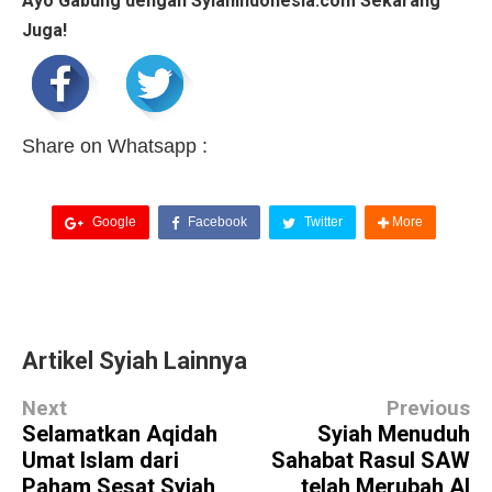
Ayo Gabung dengan Syiahindonesia.com Sekarang
Juga!
Share on Whatsapp :
Google
Facebook
Twitter
More
Artikel Syiah Lainnya
Next
Previous
Selamatkan Aqidah
Syiah Menuduh
Umat Islam dari
Sahabat Rasul SAW
Paham Sesat Syiah,
telah Merubah Al