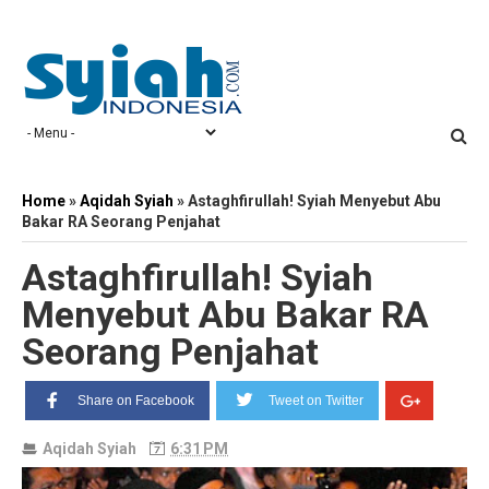
Home
»
Aqidah Syiah
»
Astaghfirullah! Syiah Menyebut Abu
Bakar RA Seorang Penjahat
Astaghfirullah! Syiah
Menyebut Abu Bakar RA
Seorang Penjahat
Share on Facebook
Tweet on Twitter
Aqidah Syiah
6:31 PM