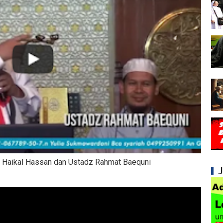
Syiah dan Kedustaan tentang Hak Kekhalifa
Syiah dan Ketidakbenaran Ajarannya tentan
Syiah dan Kedustaan tentang Peristiwa Karb
Syiah dan Upaya Merusak Ukhuwah Islamiya
Syiah dan Klaim Palsu tentang Imam Mahdi 
Kesalahan Syiah dalam Menjadikan Imam seb
Mengapa Syiah Menganggap Ulama Sunni s
Membongkar Kepalsuan Hadis-hadis Syiah 
z Haikal Hassan dan Ustadz Rahmat Baequni
Syiah dan Kedok Persatuan Islam yang Pen
Syiah dan Konsep Dusta dalam Taqiyyah yan
Syiah dan Kebiasaan Mengkafirkan Sahabat 