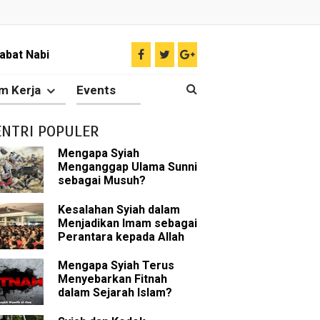
abat Nabi
hih Sunni
m Kerja
Events
sman bin Affan
ENTRI POPULER
Mengapa Syiah
Menganggap Ulama Sunni
 tentang Khalifah
sebagai Musuh?
Kesalahan Syiah dalam
Menjadikan Imam sebagai
Perantara kepada Allah
bu Bakar
Mengapa Syiah Terus
 Akal dalam Islam
Menyebarkan Fitnah
dalam Sejarah Islam?
p Mahdi