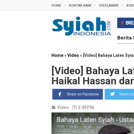
HOME
KONTAK KAMI
DISCLAIMER
KON
BRE
Berita 
Home
»
Video
»
[Video] Bahaya Laten Syi
[Video] Bahaya La
Haikal Hassan da
Share on Facebook
Tweet on 
Video
3:49 PM