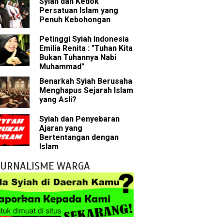
Syiah dan Kedok
han
Persatuan Islam yang
Penuh Kebohongan
g Wilayah Imam
Petinggi Syiah Indonesia
Emilia Renita : "Tuhan Kita
ala
Bukan Tuhannya Nabi
Muhammad"
h
Benarkah Syiah Berusaha
Menghapus Sejarah Islam
yang Akan Muncul
yang Asli?
agai Perantara kepada Allah
Syiah dan Penyebaran
Ajaran yang
ebagai Musuh?
Bertentangan dengan
Islam
tentang Imam Mahdi
JURNALISME WARGA
uh Kebohongan
g Merusak Islam
Rasulullah