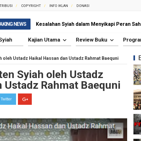
TRIBUSI
COPYRIGHT
INFO IKLAN
DONASI
AKING NEWS
Kesalahan Syiah dalam Menyikapi Peran Sah
Syiah dan Pengingkaran terhadap Hadis Sha
Syiah
Kajian Utama
Review Buku
Progra
Syiah dan Fitnah Besar terhadap Khalifah Ut
ah oleh Ustadz Haikal Hassan dan Ustadz Rahmat Baequni
Mengapa Syiah Menghalalkan Nikah Mut'ah?
ten Syiah oleh Ustadz
Syiah dan Penyelewengan dalam Pemahaman
n Ustadz Rahmat Baequni
Syiah dan Penyimpangan dalam Akidah Islam
Twitter
Kesalahan Syiah dalam Menyikapi Khalifah A
Syiah dan Konsep Imamah yang Tidak Masuk
Syiah dan Ketidakkonsistenan dalam Konse