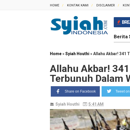
HOME
KONTAK KAMI
DISCLAIMER
KON
BRE
Berita 
Home
»
Syiah Houthi
»
Allahu Akbar! 341 
Allahu Akbar! 341
Terbunuh Dalam 
Share on Facebook
Tweet on 
Syiah Houthi
5:41 AM