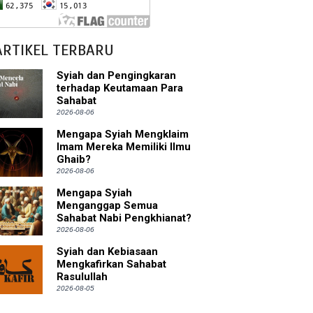
bu Bakar
ARTIKEL TERBARU
 Akal dalam Islam
Syiah dan Pengingkaran
terhadap Keutamaan Para
Sahabat
p Mahdi
2026-08-06
han
Mengapa Syiah Mengklaim
Imam Mereka Memiliki Ilmu
Ghaib?
g Wilayah Imam
2026-08-06
ala
Mengapa Syiah
Menganggap Semua
Sahabat Nabi Pengkhianat?
h
2026-08-06
yang Akan Muncul
Syiah dan Kebiasaan
Mengkafirkan Sahabat
Rasulullah
agai Perantara kepada Allah
2026-08-05
ebagai Musuh?