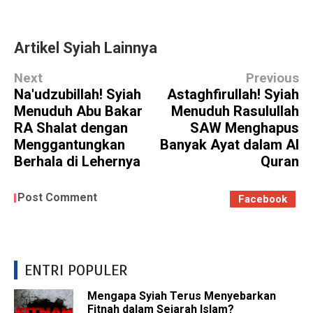
Artikel Syiah Lainnya
Next
Previous
Na'udzubillah! Syiah
Astaghfirullah! Syiah
Menuduh Abu Bakar
Menuduh Rasulullah
RA Shalat dengan
SAW Menghapus
Menggantungkan
Banyak Ayat dalam Al
Berhala di Lehernya
Quran
Post Comment
Facebook
ENTRI POPULER
Mengapa Syiah Terus Menyebarkan
Fitnah dalam Sejarah Islam?