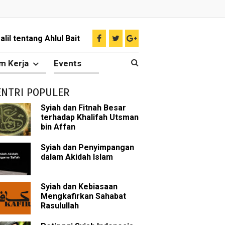
il tentang Ahlul Bait
Diakui oleh Islam
m Kerja
Events
n Para Sahabat
ENTRI POPULER
liki Ilmu Ghaib?
Syiah dan Fitnah Besar
terhadap Khalifah Utsman
 Nabi Pengkhianat?
bin Affan
Rasulullah
Syiah dan Penyimpangan
dalam Akidah Islam
abat Nabi
Syiah dan Kebiasaan
hih Sunni
Mengkafirkan Sahabat
Rasulullah
sman bin Affan