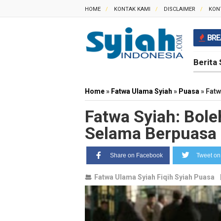
HOME
KONTAK KAMI
DISCLAIMER
KON
BRE
Berita 
Home
»
Fatwa Ulama Syiah
»
Puasa
»
Fatw
Fatwa Syiah: Bol
Selama Berpuasa
Share on Facebook
Tweet on 
Fatwa Ulama Syiah
Fiqih Syiah
Puasa