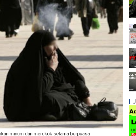
Mengapa Syiah Menghalalkan Nikah Mut'ah?
Syiah dan Penyelewengan dalam Pemahaman
Syiah dan Penyimpangan dalam Akidah Islam
Kesalahan Syiah dalam Menyikapi Khalifah A
Syiah dan Konsep Imamah yang Tidak Masuk
Syiah dan Ketidakkonsistenan dalam Konse
Syiah dan Kedustaan tentang Hak Kekhalifa
Syiah dan Ketidakbenaran Ajarannya tentan
Syiah dan Kedustaan tentang Peristiwa Karb
Syiah dan Upaya Merusak Ukhuwah Islamiya
kan minum dan merokok selama berpuasa
Syiah dan Penggunaan Ayat Al-Qur'an secara