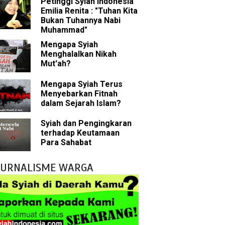
Petinggi Syiah Indonesia
Emilia Renita : "Tuhan Kita
Bukan Tuhannya Nabi
 tentang Khalifah
Muhammad"
Mengapa Syiah
Menghalalkan Nikah
Mut'ah?
bu Bakar
Mengapa Syiah Terus
Menyebarkan Fitnah
 Akal dalam Islam
dalam Sejarah Islam?
p Mahdi
Syiah dan Pengingkaran
terhadap Keutamaan
han
Para Sahabat
g Wilayah Imam
JURNALISME WARGA
ala
h
 Keliru