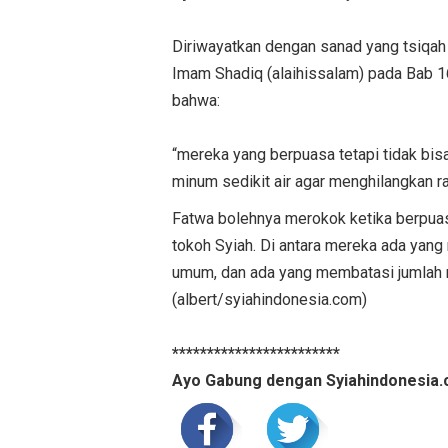
Diriwayatkan dengan sanad yang tsiqah
Imam Shadiq (alaihissalam) pada Bab 16 «من یصح منه الصوم» dari Wasail Syiah meny
bahwa:
“mereka yang berpuasa tetapi tidak bi
minum sedikit air agar menghilangkan r
Fatwa bolehnya merokok ketika berpu
tokoh Syiah. Di antara mereka ada ya
umum, dan ada yang membatasi jumlah m
(albert/syiahindonesia.com)
************************
Ayo Gabung dengan Syiahindonesia.