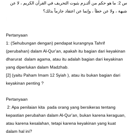
س 2: ما هو حكم من ألتـزم بثبوت التحريف في القرآن الكريم ، لا عن
شبهة ، ولا عن خطأ ، وإنما عن اعتقاد جازماً بذلك؟
Pertanyaan
1: (Sehubungan dengan) pendapat kurangnya Tahrif
(perubahan) dalam Al-Qur'an, apakah itu bagian dari keyakinan
dharurat
dalam agama, atau itu adalah bagian dari keyakinan
yang diperlukan dalam Madzhab.
[2] (yaitu Paham Imam 12 Syiah ), atau itu bukan bagian dari
keyakinan penting ?
Pertanyaan
2: Apa penilaian kita
pada orang yang bersikeras tentang
kepastian perubahan dalam Al-Qur'an, bukan karena keraguan,
atau karena kesalahan, tetapi karena keyakinan yang kuat
dalam hal ini?