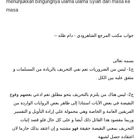
menunjukkan bingungnya ulama ulama Syiah dari masa ke
masa.
–
جواب مكتب المرجع الشاهرودي - دام ظله
بسمه تعالى
ج1- ليس من الضروريات نعم نفي التحريف بالزيادة من المسلمات و
.
متفق عليه بين الكل
ج2- ليس هناك من يلتزم بالتحريف بنحو مطلق نعم ادعي بعضهم وقوع
النقيصة في بعض الآيات استنادا إلى ظاهر بعض الروايات الواردة من
الفريقين العامة و الخاصة وهي محمولة علي إرادة التأويل و التفسير
وربما مقصود هذا القائل ذلك أيضا و على كل حال فلو قصد إثبات
التحريف بمعني النقيصة حقيقة فهو مشتبه و إن اعتقد بذلك جازما لان
اعتقاده حصل لشبهة