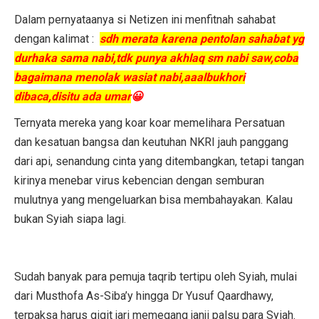
Dalam pernyataanya si Netizen ini menfitnah sahabat
dengan kalimat :
sdh merata karena pentolan sahabat yg
durhaka sama nabi,tdk punya akhlaq sm nabi saw,coba
bagaimana menolak wasiat nabi,aaalbukhori
dibaca,disitu ada umar
😀
Ternyata mereka yang koar koar memelihara Persatuan
dan kesatuan bangsa dan keutuhan NKRI jauh panggang
dari api, senandung cinta yang ditembangkan, tetapi tangan
kirinya menebar virus kebencian dengan semburan
mulutnya yang mengeluarkan bisa membahayakan. Kalau
bukan Syiah siapa lagi.
Sudah banyak para pemuja taqrib tertipu oleh Syiah, mulai
dari Musthofa As-Siba’y hingga Dr Yusuf Qaardhawy,
terpaksa harus gigit jari memegang janji palsu para Syiah.