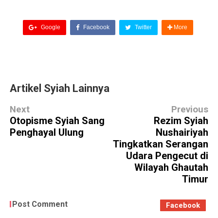
Google
Facebook
Twitter
More
Artikel Syiah Lainnya
Next
Previous
Otopisme Syiah Sang
Rezim Syiah
Penghayal Ulung
Nushairiyah
Tingkatkan Serangan
Udara Pengecut di
Wilayah Ghautah
Timur
Post Comment
Facebook