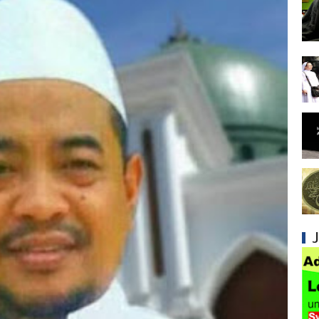
Syiah dan Konsep Imamah yang Tidak Masuk
Syiah dan Ketidakkonsistenan dalam Konse
Syiah dan Kedustaan tentang Hak Kekhalifa
Syiah dan Ketidakbenaran Ajarannya tentan
Syiah dan Kedustaan tentang Peristiwa Karb
Syiah dan Upaya Merusak Ukhuwah Islamiya
Syiah dan Klaim Palsu tentang Imam Mahdi 
Kesalahan Syiah dalam Menjadikan Imam seb
Mengapa Syiah Menganggap Ulama Sunni s
Syiah dan Pengingkaran terhadap Keutamaa
Mengapa Syiah Mengklaim Imam Mereka Memi