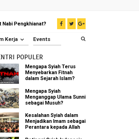
 Nabi Pengkhianat?
Rasulullah
m Kerja
Events
abat Nabi
ENTRI POPULER
hih Sunni
Mengapa Syiah Terus
Menyebarkan Fitnah
sman bin Affan
dalam Sejarah Islam?
Mengapa Syiah
Menganggap Ulama Sunni
sebagai Musuh?
 tentang Khalifah
Kesalahan Syiah dalam
Menjadikan Imam sebagai
Perantara kepada Allah
bu Bakar