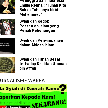
Petinggi Syiah Indonesia
 Akal dalam Islam
Emilia Renita : "Tuhan Kita
Bukan Tuhannya Nabi
p Mahdi
Muhammad"
Syiah dan Kedok
han
Persatuan Islam yang
Penuh Kebohongan
g Wilayah Imam
Syiah dan Penyimpangan
dalam Akidah Islam
ala
h
Syiah dan Fitnah Besar
terhadap Khalifah Utsman
yang Akan Muncul
bin Affan
agai Perantara kepada Allah
JURNALISME WARGA
ebagai Musuh?
n Para Sahabat
liki Ilmu Ghaib?