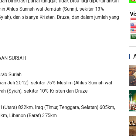
n birokrasi partai tunggal, tidak bisa lagi dipertahankan.
in Ahlus Sunnah wal Jamaʼah (Sunni), sekitar 13%
yiah), dan sisanya Kristen, Druze, dan dalam jumlah yang
AAN SURIAH
Arab Suriah
iraan Juli 2012): sekitar 75% Muslim (Ahlus Sunnah wal
ah (Syiah), sekitar 10% Kristen dan Druze
i (Utara) 822km, Iraq (Timur, Tenggara, Selatan) 605km,
1km, Libanon (Barat) 375km