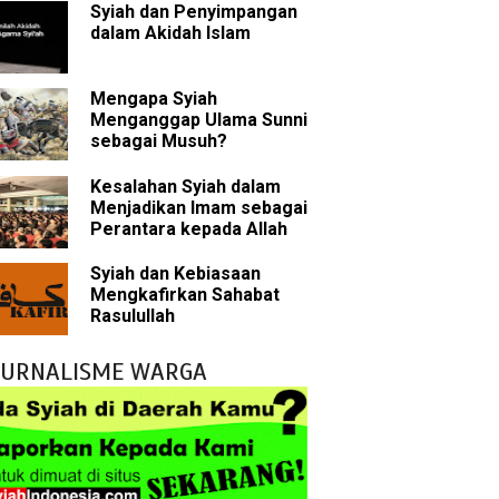
Syiah dan Penyimpangan
dalam Akidah Islam
 tentang Khalifah
Mengapa Syiah
Menganggap Ulama Sunni
sebagai Musuh?
bu Bakar
Kesalahan Syiah dalam
Menjadikan Imam sebagai
 Akal dalam Islam
Perantara kepada Allah
p Mahdi
Syiah dan Kebiasaan
Mengkafirkan Sahabat
han
Rasulullah
g Wilayah Imam
JURNALISME WARGA
ala
h
 Keliru