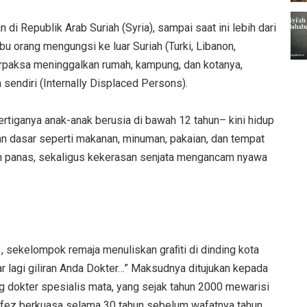
di Republik Arab Suriah (Syria), sampai saat ini lebih dari
ibu orang mengungsi ke luar Suriah (Turki, Libanon,
g terpaksa meninggalkan rumah, kampung, dan kotanya,
 sendiri (Internally Displaced Persons).
pertiganya anak-anak berusia di bawah 12 tahun– kini hidup
n dasar seperti makanan, minuman, pakaian, dan tempat
an panas, sekaligus kekerasan senjata mengancam nyawa
1, sekelompok remaja menuliskan graﬁti di dinding kota
tar lagi giliran Anda Dokter…” Maksudnya ditujukan kepada
 dokter spesialis mata, yang sejak tahun 2000 mewarisi
fez berkuasa selama 30 tahun sebelum wafatnya tahun