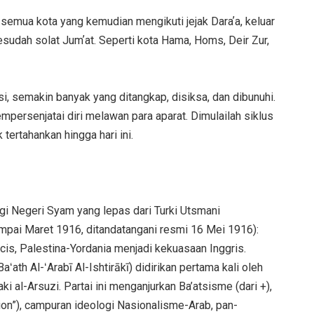
semua kota yang kemudian mengikuti jejak Daraʼa, keluar
udah solat Jumʼat. Seperti kota Hama, Homs, Deir Zur,
, semakin banyak yang ditangkap, disiksa, dan dibunuhi.
persenjatai diri melawan para aparat. Dimulailah siklus
ertahankan hingga hari ini.
gi Negeri Syam yang lepas dari Turki Utsmani
pai Maret 1916, ditandatangani resmi 16 Mei 1916):
is, Palestina-Yordania menjadi kekuasaan Inggris.
aʻath Al-ʻArabī Al-Ishtirākī) didirikan pertama kali oleh
ki al-Arsuzi. Partai ini menganjurkan Ba’atsisme (dari +),
ion”), campuran ideologi Nasionalisme-Arab, pan-