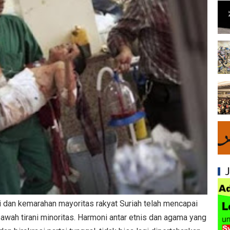
Mengapa Syiah Menghalalkan Nikah Mut'ah?
Syiah dan Penyelewengan dalam Pemahaman
Syiah dan Penyimpangan dalam Akidah Islam
Kesalahan Syiah dalam Menyikapi Khalifah A
Syiah dan Konsep Imamah yang Tidak Masuk
Syiah dan Ketidakkonsistenan dalam Konse
Syiah dan Kedustaan tentang Hak Kekhalifa
Syiah dan Ketidakbenaran Ajarannya tentan
Syiah dan Kedustaan tentang Peristiwa Karb
si dan kemarahan mayoritas rakyat Suriah telah mencapai
Syiah dan Upaya Merusak Ukhuwah Islamiya
awah tirani minoritas. Harmoni antar etnis dan agama yang
Syiah dan Penggunaan Ayat Al-Qur'an secara