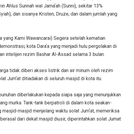
in Ahlus Sunnah wal Jamaʼah (Sunni), sekitar 13%
yiah), dan sisanya Kristen, Druze, dan dalam jumlah yang
ʼa yang Kami Wawancarai) Segera setelah kematian
onstrasi, kota Daraʼa yang menjadi hulu pergolakan di
dan intelijen rezim Bashar Al-Assad selama 3 bulan.
ga tidak diberi akses listrik dan air minum oleh rezim
 Jumʼat ditiadakan di seluruh masjid di kota itu.
bunuhan diberlakukan kepada siapa saja yang menunjukkan
ang murka. Tank-tank berpatroli di dalam kota seakan-
g masjid-masjid menjelang waktu solat Jumʼat, memeriksa
berasal dari dekat masjid diusir, diperintahkan solat Jumat