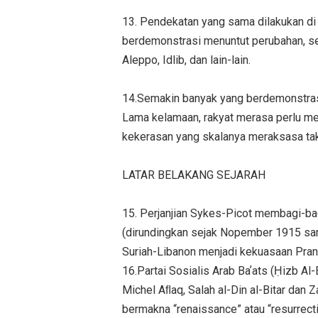
13. Pendekatan yang sama dilakukan di 
berdemonstrasi menuntut perubahan, ses
Aleppo, Idlib, dan lain-lain.
14.Semakin banyak yang berdemonstrasi
Lama kelamaan, rakyat merasa perlu mem
kekerasan yang skalanya meraksasa tak t
LATAR BELAKANG SEJARAH
15. Perjanjian Sykes-Picot membagi-ba
(dirundingkan sejak Nopember 1915 sam
Suriah-Libanon menjadi kekuasaan Pranc
16.Partai Sosialis Arab Baʼats (Ḥizb Al-B
Michel Aﬂaq, Salah al-Din al-Bitar dan Za
bermakna “renaissance” atau “resurrect