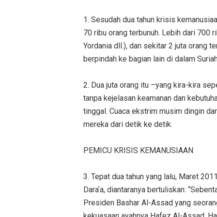
1. Sesudah dua tahun krisis kemanusiaan 
70 ribu orang terbunuh. Lebih dari 700 r
Yordania dll.), dan sekitar 2 juta oran
berpindah ke bagian lain di dalam Suriah
2. Dua juta orang itu –yang kira-kira se
tanpa kejelasan keamanan dan kebutuha
tinggal. Cuaca ekstrim musim dingin d
mereka dari detik ke detik.
PEMICU KRISIS KEMANUSIAAN
3. Tepat dua tahun yang lalu, Maret 201
Daraʼa, diantaranya bertuliskan: “Seben
Presiden Bashar Al-Assad yang seorang
kekuasaan ayahnya Hafez Al-Assad. Ha