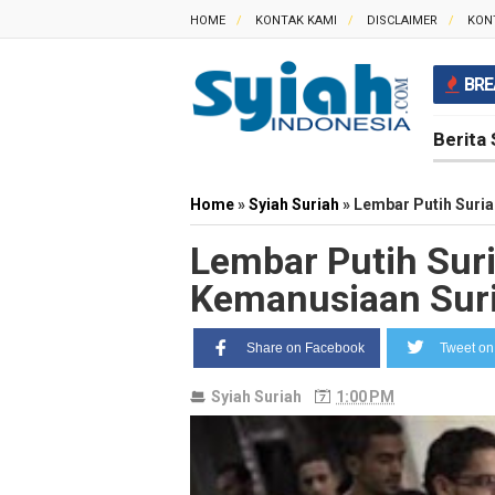
HOME
KONTAK KAMI
DISCLAIMER
KON
BRE
Berita 
Home
»
Syiah Suriah
»
Lembar Putih Suria
Lembar Putih Suri
Kemanusiaan Sur
Share on Facebook
Tweet on 
Syiah Suriah
1:00 PM