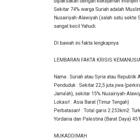
dipaksakan dengan kekejaman intelijen da
Sekitar 74% warga Suriah adalah Muslim
Nusairiyah-Alawiyah (salah satu sekte S
sangat kecil Yahudi.
DI bawah ini fakta lengkapnya:
LEMBARAN FAKTA KRISIS KEMANUSI
Nama : Suriah atau Syria atau Republik 
Penduduk : Sekitar 22,5 juta jiwa (perk
Jamaʼah), sekitar 15% Nusairiyah-Alawiy
Lokasi! : Asia Barat (Timur Tengah)
Perbatasan! : Total garis 2.253km2: Turk
Yordania dan Palestina (Barat Daya) 45
MUKADDIMAH