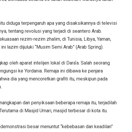
itu diduga terpengaruh apa yang disaksikannya di televisi
ya, tentang revolusi yang terjadi di seantero Arab.
kekuasaan rezim-rezim zhalim, di Tunisia, Libya, Yaman,
ini lazim dijuluki “Musim Semi Arab” (Arab Spring).
ap oleh aparat intelijen lokal di Daraʼa. Salah seorang
engungsi ke Yordania. Remaja ini dibawa ke penjara
ahwa dia yang mencoretkan graﬁti itu, meskipun pada
.
angkapan dan penyiksaan beberapa remaja itu, terjadilah
erutama di Masjid Umari, masjid terbesar di kota itu.
ah demonstrasi besar menuntut “kebebasan dan keadilan”