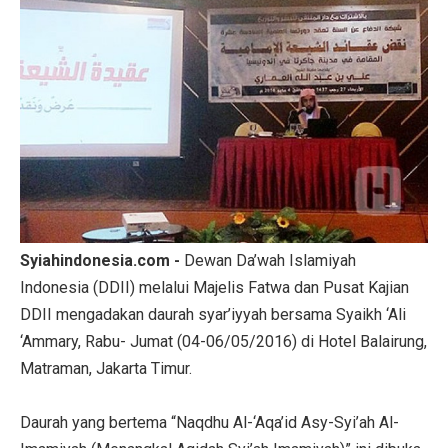
Syiahindonesia.com -
Dewan Da’wah Islamiyah
Indonesia (DDII) melalui Majelis Fatwa dan Pusat Kajian
DDII mengadakan daurah syar’iyyah bersama Syaikh ‘Ali
‘Ammary, Rabu- Jumat (04-06/05/2016) di Hotel Balairung,
Matraman, Jakarta Timur.
Daurah yang bertema “Naqdhu Al-‘Aqa’id Asy-Syi’ah Al-