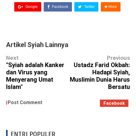
Google
Facebook
Twitter
More
Artikel Syiah Lainnya
Next
Previous
"Syiah adalah Kanker
Ustadz Farid Okbah:
dan Virus yang
Hadapi Syiah,
Menyerang Umat
Muslimin Dunia Harus
Islam"
Bersatu
Post Comment
Facebook
ENTRI POPULER