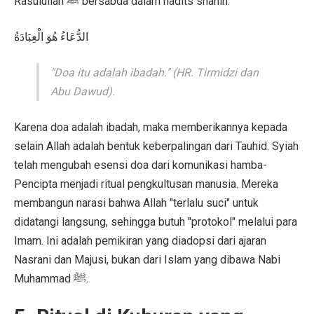
Rasulullah ﷺ bersabda dalam hadits shahih:
الدُّعَاءُ هُوَ الْعِبَادَةُ
"Doa itu adalah ibadah." (HR. Tirmidzi dan
Abu Dawud).
Karena doa adalah ibadah, maka memberikannya kepada
selain Allah adalah bentuk keberpalingan dari Tauhid. Syiah
telah mengubah esensi doa dari komunikasi hamba-
Pencipta menjadi ritual pengkultusan manusia. Mereka
membangun narasi bahwa Allah "terlalu suci" untuk
didatangi langsung, sehingga butuh "protokol" melalui para
Imam. Ini adalah pemikiran yang diadopsi dari ajaran
Nasrani dan Majusi, bukan dari Islam yang dibawa Nabi
Muhammad ﷺ.