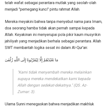
telah wafat sebagai perantara mutlak yang seolah-olah
menjadi "pemegang kunci" pintu rahmat Allah.
Mereka meyakini bahwa tanpa menyebut nama para Imam,
doa seorang hamba tidak akan pernah sampai kepada
Allah. Keyakinan ini menyerupai pola pikir kaum musyrikin
jahiliyah yang menjadikan berhala sebagai perantara. Allah
SWT membantah logika sesat ini dalam Al-Qur'an:
مَا نَعْبُدُهُمْ إِلَّا لِيُقَرِّبُونَا إِلَى اللَّهِ زُلْفَىٰ
"Kami tidak menyembah mereka melainkan
supaya mereka mendekatkan kami kepada
Allah dengan sedekat-dekatnya." (QS. Az-
Zumar: 3).
Ulama Sunni menegaskan bahwa menjadikan makhluk