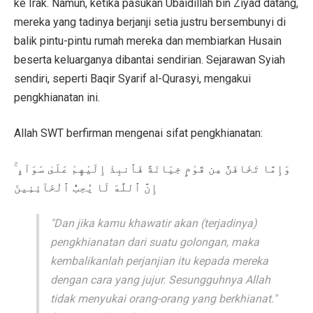
ke Irak. Namun, ketika pasukan Ubaidillah bin Ziyad datang,
mereka yang tadinya berjanji setia justru bersembunyi di
balik pintu-pintu rumah mereka dan membiarkan Husain
beserta keluarganya dibantai sendirian. Sejarawan Syiah
sendiri, seperti Baqir Syarif al-Qurasyi, mengakui
pengkhianatan ini.
Allah SWT berfirman mengenai sifat pengkhianatan:
وَإِمَّا تَخَافَنَّ مِن قَوْمٍ خِيَانَةً فَٱنبِذْ إِلَيْهِمْ عَلَىٰ سَوَآءٍ ۚ
إِنَّ ٱللَّهَ لَا يُحِبُّ ٱلْخَآئِنِينَ
"Dan jika kamu khawatir akan (terjadinya)
pengkhianatan dari suatu golongan, maka
kembalikanlah perjanjian itu kepada mereka
dengan cara yang jujur. Sesungguhnya Allah
tidak menyukai orang-orang yang berkhianat."