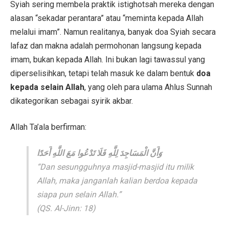
Syiah sering membela praktik istighotsah mereka dengan
alasan “sekadar perantara” atau “meminta kepada Allah
melalui imam”. Namun realitanya, banyak doa Syiah secara
lafaz dan makna adalah permohonan langsung kepada
imam, bukan kepada Allah. Ini bukan lagi tawassul yang
diperselisihkan, tetapi telah masuk ke dalam bentuk
doa
kepada selain Allah
, yang oleh para ulama Ahlus Sunnah
dikategorikan sebagai syirik akbar.
Allah Ta’ala berfirman:
وَأَنَّ الْمَسَاجِدَ لِلَّهِ فَلَا تَدْعُوا مَعَ اللَّهِ أَحَدًا
“Dan sesungguhnya masjid-masjid itu milik
Allah, maka janganlah kalian berdoa kepada
siapa pun selain Allah.”
(QS. Al-Jinn: 18)