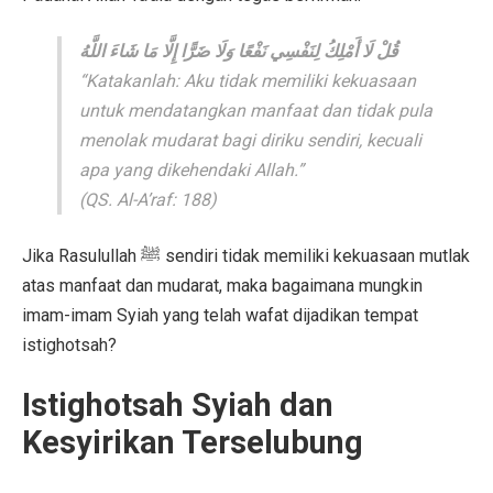
قُلْ لَا أَمْلِكُ لِنَفْسِي نَفْعًا وَلَا ضَرًّا إِلَّا مَا شَاءَ اللَّهُ
“Katakanlah: Aku tidak memiliki kekuasaan
untuk mendatangkan manfaat dan tidak pula
menolak mudarat bagi diriku sendiri, kecuali
apa yang dikehendaki Allah.”
(QS. Al-A’raf: 188)
Jika Rasulullah ﷺ sendiri tidak memiliki kekuasaan mutlak
atas manfaat dan mudarat, maka bagaimana mungkin
imam-imam Syiah yang telah wafat dijadikan tempat
istighotsah?
Istighotsah Syiah dan
Kesyirikan Terselubung