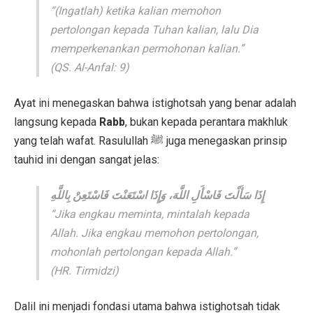
“(Ingatlah) ketika kalian memohon
pertolongan kepada Tuhan kalian, lalu Dia
memperkenankan permohonan kalian.”
(QS. Al-Anfal: 9)
Ayat ini menegaskan bahwa istighotsah yang benar adalah
langsung kepada
Rabb
, bukan kepada perantara makhluk
yang telah wafat. Rasulullah ﷺ juga menegaskan prinsip
tauhid ini dengan sangat jelas:
إِذَا سَأَلْتَ فَاسْأَلِ اللَّهَ، وَإِذَا اسْتَعَنْتَ فَاسْتَعِنْ بِاللَّهِ
“Jika engkau meminta, mintalah kepada
Allah. Jika engkau memohon pertolongan,
mohonlah pertolongan kepada Allah.”
(HR. Tirmidzi)
Dalil ini menjadi fondasi utama bahwa istighotsah tidak