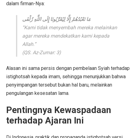
dalam firman-Nya:
مَا نَعْبُدُهُمْ إِلَّا لِيُقَرِّبُونَا إِلَى اللَّهِ زُلْفَى
“Kami tidak menyembah mereka melainkan
agar mereka mendekatkan kami kepada
Allah.”
(QS. Az-Zumar: 3)
Alasan ini sama persis dengan pembelaan Syiah terhadap
istighotsah kepada imam, sehingga menunjukkan bahwa
penyimpangan tersebut bukan hal baru, melainkan
pengulangan kesesatan lama.
Pentingnya Kewaspadaan
terhadap Ajaran Ini
Di Indonesia, praktik dan propaganda istighotsah versi