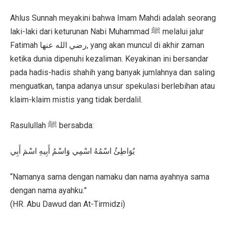
Ahlus Sunnah meyakini bahwa Imam Mahdi adalah seorang
laki-laki dari keturunan Nabi Muhammad ﷺ melalui jalur
Fatimah رضي الله عنها, yang akan muncul di akhir zaman
ketika dunia dipenuhi kezaliman. Keyakinan ini bersandar
pada hadis-hadis shahih yang banyak jumlahnya dan saling
menguatkan, tanpa adanya unsur spekulasi berlebihan atau
klaim-klaim mistis yang tidak berdalil.
Rasulullah ﷺ bersabda:
يُوَاطِئُ اسْمُهُ اسْمِي وَاسْمُ أَبِيهِ اسْمَ أَبِي
“Namanya sama dengan namaku dan nama ayahnya sama
dengan nama ayahku.”
(HR. Abu Dawud dan At-Tirmidzi)