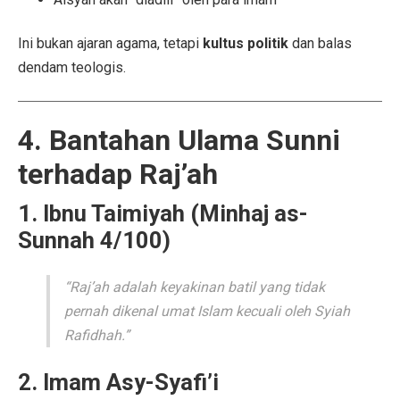
Ini bukan ajaran agama, tetapi
kultus politik
dan balas
dendam teologis.
4. Bantahan Ulama Sunni
terhadap Raj’ah
1. Ibnu Taimiyah (Minhaj as-
Sunnah 4/100)
“Raj’ah adalah keyakinan batil yang tidak
pernah dikenal umat Islam kecuali oleh Syiah
Rafidhah.”
2. Imam Asy-Syafi’i