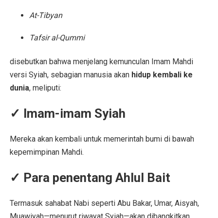
At-Tibyan
Tafsir al-Qummi
disebutkan bahwa menjelang kemunculan Imam Mahdi
versi Syiah, sebagian manusia akan
hidup kembali ke
dunia
, meliputi:
✓ Imam-imam Syiah
Mereka akan kembali untuk memerintah bumi di bawah
kepemimpinan Mahdi.
✓ Para penentang Ahlul Bait
Termasuk sahabat Nabi seperti Abu Bakar, Umar, Aisyah,
Muawiyah—menurut riwayat Syiah—akan dibangkitkan