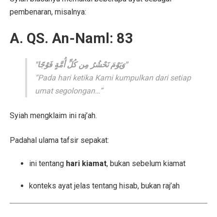
pembenaran, misalnya:
A. QS. An-Naml: 83
"وَيَوْمَ نَحْشُرُ مِن كُلِّ أُمَّةٍ فَوْجًا"
“Pada hari ketika Kami kumpulkan dari setiap
umat segolongan…”
Syiah mengklaim ini raj’ah.
Padahal ulama tafsir sepakat:
ini tentang
hari kiamat
, bukan sebelum kiamat
konteks ayat jelas tentang hisab, bukan raj’ah