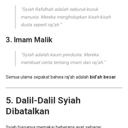
“Syiah Rafidhah adalah seburuk-buruk
manusia. Mereka menghidupkan kisah-kisah
dusta seperti raj’ah.”
3. Imam Malik
“Syiah adalah kaum pendusta. Mereka
membuat cerita tentang imam dan raj’ah.”
Semua ulama sepakat bahwa raj’ah adalah
bid’ah besar
.
5. Dalil-Dalil Syiah
Dibatalkan
Syiah biasanya memakai beberapa ayat sebagai