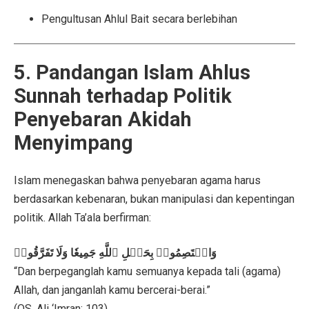
Pengultusan Ahlul Bait secara berlebihan
5. Pandangan Islam Ahlus
Sunnah terhadap Politik
Penyebaran Akidah
Menyimpang
Islam menegaskan bahwa penyebaran agama harus
berdasarkan kebenaran, bukan manipulasi dan kepentingan
politik. Allah Ta’ala berfirman:
وَاعۡتَصِمُوا۟ بِحَبۡلِ ٱللَّهِ جَمِيعٗا وَلَا تَفَرَّقُوا۟
“Dan berpeganglah kamu semuanya kepada tali (agama)
Allah, dan janganlah kamu bercerai-berai.”
(QS. Ali ‘Imran: 103)