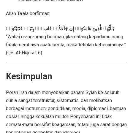
Allah Ta’ala berfirman:
يَـٰٓأَيُّهَا ٱلَّذِينَ ءَامَنُوٓا۟ إِن جَآءَكُمۡ فَاسِقُۢ بِنَبَإٖ فَتَبَيَّنُوٓا۟
“Wahai orang-orang beriman, jika datang kepadamu orang
fasik membawa suatu berita, maka telitilah kebenarannya.”
(QS. Al-Hujurat: 6)
Kesimpulan
Peran Iran dalam menyebarkan paham Syiah ke seluruh
dunia sangat terstruktur, sistematis, dan melibatkan
berbagai instrumen: pendidikan, media, diplomasi, bantuan
sosial, hingga kekuatan militer. Penyebaran ini tidak
semata-mata bersifat keagamaan, tetapi juga sarat dengan
kepentingan geopolitik dan ideologi.