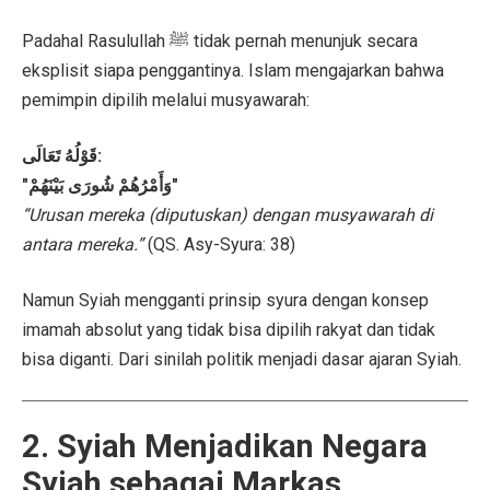
Padahal Rasulullah ﷺ tidak pernah menunjuk secara
eksplisit siapa penggantinya. Islam mengajarkan bahwa
pemimpin dipilih melalui musyawarah:
قَوْلُهُ تَعَالَى:
"وَأَمْرُهُمْ شُورَى بَيْنَهُمْ"
“Urusan mereka (diputuskan) dengan musyawarah di
antara mereka.”
(QS. Asy-Syura: 38)
Namun Syiah mengganti prinsip syura dengan konsep
imamah absolut yang tidak bisa dipilih rakyat dan tidak
bisa diganti. Dari sinilah politik menjadi dasar ajaran Syiah.
2. Syiah Menjadikan Negara
Syiah sebagai Markas