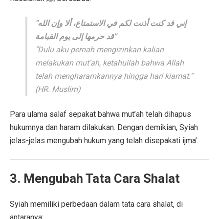
"إني قد كنت أذنت لكم في الاستمتاع، ألا وإن الله
قد حرمها إلى يوم القيامة"
"Dulu aku pernah mengizinkan kalian
melakukan mut’ah, ketahuilah bahwa Allah
telah mengharamkannya hingga hari kiamat."
(HR. Muslim)
Para ulama salaf sepakat bahwa mut’ah telah dihapus
hukumnya dan haram dilakukan. Dengan demikian, Syiah
jelas-jelas mengubah hukum yang telah disepakati ijma’.
3. Mengubah Tata Cara Shalat
Syiah memiliki perbedaan dalam tata cara shalat, di
antaranya: