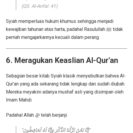
(QS. Al-Anfal: 41)
Syiah memperluas hukum khumus sehingga menjadi
kewajiban tahunan atas harta, padahal Rasulullah ﷺ tidak
pernah mengajarkannya kecuali dalam perang.
6. Meragukan Keaslian Al-Qur’an
Sebagian besar kitab Syiah klasik menyebutkan bahwa Al-
Qur’an yang ada sekarang tidak lengkap dan sudah diubah.
Mereka meyakini adanya mushaf asli yang disimpan oleh
Imam Mahdi.
Padahal Allah ﷻ telah berjanji:
"إِنَّا نَحْنُ نَزَّلْنَا الذِّكْرَ وَإِنَّا لَهُ لَحَافِظُونَ"