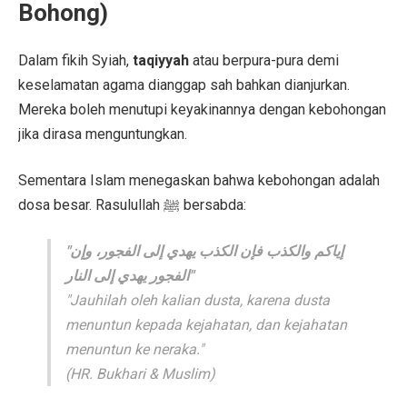
Bohong)
Dalam fikih Syiah,
taqiyyah
atau berpura-pura demi
keselamatan agama dianggap sah bahkan dianjurkan.
Mereka boleh menutupi keyakinannya dengan kebohongan
jika dirasa menguntungkan.
Sementara Islam menegaskan bahwa kebohongan adalah
dosa besar. Rasulullah ﷺ bersabda:
"إياكم والكذب فإن الكذب يهدي إلى الفجور، وإن
الفجور يهدي إلى النار"
"Jauhilah oleh kalian dusta, karena dusta
menuntun kepada kejahatan, dan kejahatan
menuntun ke neraka."
(HR. Bukhari & Muslim)