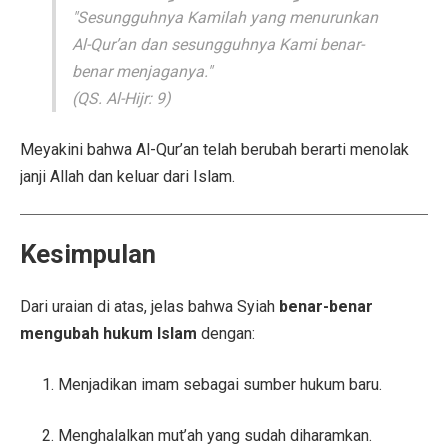
"Sesungguhnya Kamilah yang menurunkan
Al-Qur’an dan sesungguhnya Kami benar-
benar menjaganya."
(QS. Al-Hijr: 9)
Meyakini bahwa Al-Qur’an telah berubah berarti menolak
janji Allah dan keluar dari Islam.
Kesimpulan
Dari uraian di atas, jelas bahwa Syiah
benar-benar
mengubah hukum Islam
dengan:
Menjadikan imam sebagai sumber hukum baru.
Menghalalkan mut’ah yang sudah diharamkan.