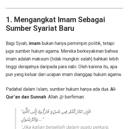
1. Mengangkat Imam Sebagai
Sumber Syariat Baru
Bagi Syiah,
imam
bukan hanya pemimpin politik, tetapi
juga sumber hukum agama. Mereka berkeyakinan bahwa
imam adalah maksum (tidak mungkin salah) bahkan lebih
tinggi derajatnya daripada para nabi. Oleh karena itu, apa
pun yang keluar dari ucapan imam dianggap hukum agama.
Padahal dalam Islam, sumber hukum hanya ada dua:
Al-
Qur’an dan Sunnah
. Allah ﷻ berfirman:
"فَإِن تَنَازَعْتُمْ فِي شَيْءٍ فَرُدُّوهُ إِلَى اللَّهِ
وَالرَّسُولِ..."
"Jika kalian berselisih dalam suatu perkara,