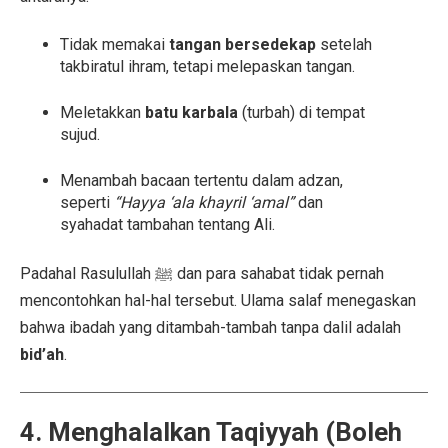
Tidak memakai
tangan bersedekap
setelah
takbiratul ihram, tetapi melepaskan tangan.
Meletakkan
batu karbala
(turbah) di tempat
sujud.
Menambah bacaan tertentu dalam adzan,
seperti
“Hayya ‘ala khayril ‘amal”
dan
syahadat tambahan tentang Ali.
Padahal Rasulullah ﷺ dan para sahabat tidak pernah
mencontohkan hal-hal tersebut. Ulama salaf menegaskan
bahwa ibadah yang ditambah-tambah tanpa dalil adalah
bid’ah
.
4. Menghalalkan Taqiyyah (Boleh