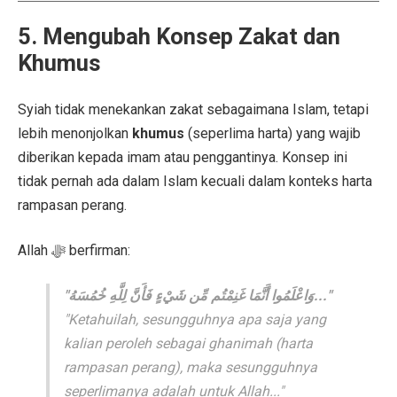
5. Mengubah Konsep Zakat dan
Khumus
Syiah tidak menekankan zakat sebagaimana Islam, tetapi
lebih menonjolkan
khumus
(seperlima harta) yang wajib
diberikan kepada imam atau penggantinya. Konsep ini
tidak pernah ada dalam Islam kecuali dalam konteks harta
rampasan perang.
Allah ﷻ berfirman:
"وَاعْلَمُوا أَنَّمَا غَنِمْتُم مِّن شَيْءٍ فَأَنَّ لِلَّهِ خُمُسَهُ..."
"Ketahuilah, sesungguhnya apa saja yang
kalian peroleh sebagai ghanimah (harta
rampasan perang), maka sesungguhnya
seperlimanya adalah untuk Allah..."