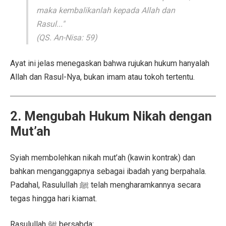
maka kembalikanlah kepada Allah dan
Rasul..."
(QS. An-Nisa: 59)
Ayat ini jelas menegaskan bahwa rujukan hukum hanyalah
Allah dan Rasul-Nya, bukan imam atau tokoh tertentu.
2. Mengubah Hukum Nikah dengan
Mut’ah
Syiah membolehkan nikah mut’ah (kawin kontrak) dan
bahkan menganggapnya sebagai ibadah yang berpahala.
Padahal, Rasulullah ﷺ telah mengharamkannya secara
tegas hingga hari kiamat.
Rasulullah ﷺ bersabda: