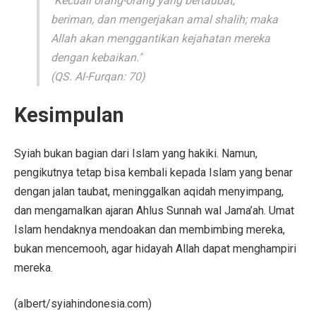
"Kecuali orang-orang yang bertaubat,
beriman, dan mengerjakan amal shalih; maka
Allah akan menggantikan kejahatan mereka
dengan kebaikan."
(QS. Al-Furqan: 70)
Kesimpulan
Syiah bukan bagian dari Islam yang hakiki. Namun,
pengikutnya tetap bisa kembali kepada Islam yang benar
dengan jalan taubat, meninggalkan aqidah menyimpang,
dan mengamalkan ajaran Ahlus Sunnah wal Jama’ah. Umat
Islam hendaknya mendoakan dan membimbing mereka,
bukan mencemooh, agar hidayah Allah dapat menghampiri
mereka.
(albert/syiahindonesia.com)