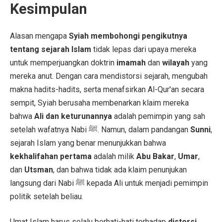
Kesimpulan
Alasan mengapa
Syiah membohongi pengikutnya
tentang sejarah Islam
tidak lepas dari upaya mereka
untuk memperjuangkan doktrin
imamah
dan
wilayah
yang
mereka anut. Dengan cara mendistorsi sejarah, mengubah
makna hadits-hadits, serta menafsirkan Al-Qur'an secara
sempit, Syiah berusaha membenarkan klaim mereka
bahwa
Ali dan keturunannya
adalah pemimpin yang sah
setelah wafatnya Nabi ﷺ. Namun, dalam pandangan
Sunni
,
sejarah Islam yang benar menunjukkan bahwa
kekhalifahan pertama
adalah milik
Abu Bakar
,
Umar
,
dan
Utsman
, dan bahwa tidak ada klaim penunjukan
langsung dari Nabi ﷺ kepada Ali untuk menjadi pemimpin
politik setelah beliau.
Umat Islam harus selalu berhati-hati terhadap
distorsi