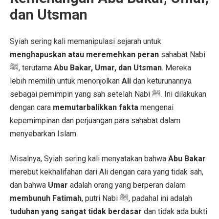
dan Utsman
Syiah sering kali memanipulasi sejarah untuk
menghapuskan atau meremehkan peran
sahabat Nabi
ﷺ, terutama
Abu Bakar, Umar, dan Utsman
. Mereka
lebih memilih untuk menonjolkan
Ali
dan keturunannya
sebagai pemimpin yang sah setelah Nabi ﷺ. Ini dilakukan
dengan cara
memutarbalikkan fakta
mengenai
kepemimpinan dan perjuangan para sahabat dalam
menyebarkan Islam.
Misalnya, Syiah sering kali menyatakan bahwa
Abu Bakar
merebut kekhalifahan dari Ali dengan cara yang tidak sah,
dan bahwa
Umar
adalah orang yang berperan dalam
membunuh Fatimah
, putri Nabi ﷺ, padahal ini adalah
tuduhan yang sangat tidak berdasar
dan tidak ada bukti