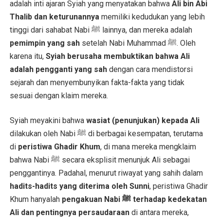
adalah inti ajaran Syiah yang menyatakan bahwa
Ali bin Abi
Thalib dan keturunannya
memiliki kedudukan yang lebih
tinggi dari sahabat Nabi ﷺ lainnya, dan mereka adalah
pemimpin yang sah
setelah Nabi Muhammad ﷺ. Oleh
karena itu,
Syiah berusaha membuktikan bahwa Ali
adalah pengganti yang sah
dengan cara mendistorsi
sejarah dan menyembunyikan fakta-fakta yang tidak
sesuai dengan klaim mereka.
Syiah meyakini bahwa
wasiat (penunjukan) kepada Ali
dilakukan oleh Nabi ﷺ di berbagai kesempatan, terutama
di
peristiwa Ghadir Khum
, di mana mereka mengklaim
bahwa Nabi ﷺ secara eksplisit menunjuk Ali sebagai
penggantinya. Padahal, menurut riwayat yang sahih dalam
hadits-hadits yang diterima oleh Sunni
, peristiwa Ghadir
Khum hanyalah
pengakuan Nabi ﷺ terhadap kedekatan
Ali dan pentingnya persaudaraan
di antara mereka,