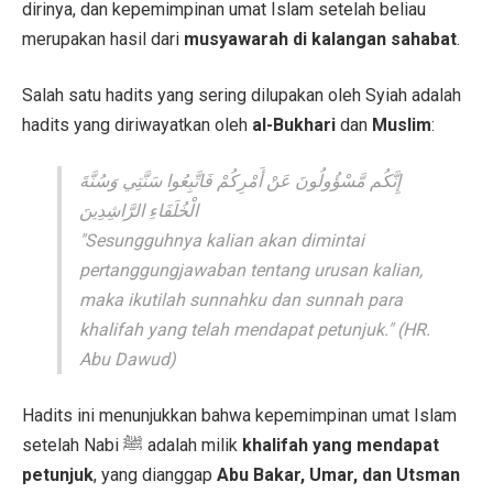
dirinya, dan kepemimpinan umat Islam setelah beliau
merupakan hasil dari
musyawarah di kalangan sahabat
.
Salah satu hadits yang sering dilupakan oleh Syiah adalah
hadits yang diriwayatkan oleh
al-Bukhari
dan
Muslim
:
إِنَّكُم مَّسْؤُولُونَ عَنْ أَمْرِكُمْ فَاتَّبِعُوا سَنَّتِي وَسُنَّةَ
الْخُلَفَاءِ الرَّاشِدِينَ
"Sesungguhnya kalian akan dimintai
pertanggungjawaban tentang urusan kalian,
maka ikutilah sunnahku dan sunnah para
khalifah yang telah mendapat petunjuk."
(HR.
Abu Dawud)
Hadits ini menunjukkan bahwa kepemimpinan umat Islam
setelah Nabi ﷺ adalah milik
khalifah yang mendapat
petunjuk
, yang dianggap
Abu Bakar, Umar, dan Utsman