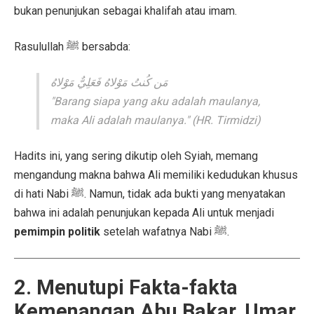
bukan penunjukan sebagai khalifah atau imam.
Rasulullah ﷺ bersabda:
مَن كُنتُ مَوْلاهُ فَعَلِيٌّ مَوْلاهُ
"Barang siapa yang aku adalah maulanya,
maka Ali adalah maulanya."
(HR. Tirmidzi)
Hadits ini, yang sering dikutip oleh Syiah, memang
mengandung makna bahwa Ali memiliki kedudukan khusus
di hati Nabi ﷺ. Namun, tidak ada bukti yang menyatakan
bahwa ini adalah penunjukan kepada Ali untuk menjadi
pemimpin politik
setelah wafatnya Nabi ﷺ.
2. Menutupi Fakta-fakta
Kemenangan Abu Bakar, Umar,