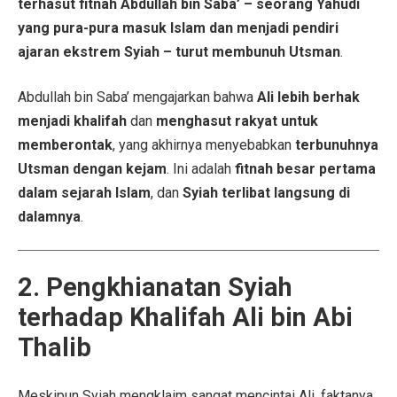
terhasut fitnah Abdullah bin Saba’ – seorang Yahudi
yang pura-pura masuk Islam dan menjadi pendiri
ajaran ekstrem Syiah – turut membunuh Utsman
.
Abdullah bin Saba’ mengajarkan bahwa
Ali lebih berhak
menjadi khalifah
dan
menghasut rakyat untuk
memberontak
, yang akhirnya menyebabkan
terbunuhnya
Utsman dengan kejam
. Ini adalah
fitnah besar pertama
dalam sejarah Islam
, dan
Syiah terlibat langsung di
dalamnya
.
2. Pengkhianatan Syiah
terhadap Khalifah Ali bin Abi
Thalib
Meskipun Syiah mengklaim sangat mencintai Ali, faktanya