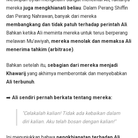
mereka
juga mengkhianati beliau
. Dalam Perang Shiffin
dan Perang Nahrawan, banyak dari mereka
membangkang dan tidak patuh terhadap perintah Ali
.
Bahkan ketika Ali meminta mereka untuk terus berperang
melawan Mu’awiyah,
mereka menolak dan memaksa Ali
menerima tahkim (arbitrase)
.
Bahkan setelah itu,
sebagian dari mereka menjadi
Khawarij
yang akhirnya memberontak dan menyebabkan
Ali terbunuh
.
➡️
Ali sendiri pernah berkata tentang mereka:
"Celakalah kalian! Tidak ada kebaikan dalam
diri kalian. Aku telah bosan dengan kalian!"
Ini menunjukkan bahwa
pengkhianatan terhadap Ali