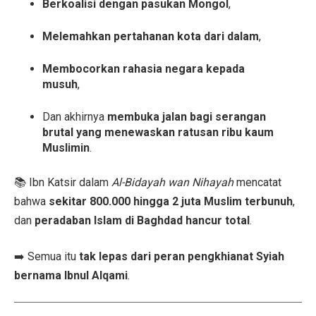
Berkoalisi dengan pasukan Mongol
,
Melemahkan pertahanan kota dari dalam
,
Membocorkan rahasia negara kepada
musuh
,
Dan akhirnya
membuka jalan bagi serangan
brutal yang menewaskan ratusan ribu kaum
Muslimin
.
📚 Ibn Katsir dalam
Al-Bidayah wan Nihayah
mencatat
bahwa
sekitar 800.000 hingga 2 juta Muslim terbunuh
,
dan
peradaban Islam di Baghdad hancur total
.
➡️ Semua itu
tak lepas dari peran pengkhianat Syiah
bernama Ibnul Alqami
.