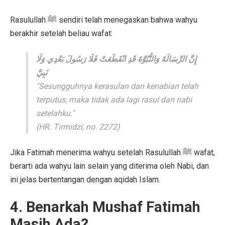
Rasulullah ﷺ sendiri telah menegaskan bahwa wahyu
berakhir setelah beliau wafat:
إِنَّ الرِّسَالَةَ وَالنُّبُوَّةَ قَدِ انْقَطَعَتْ فَلَا رَسُولَ بَعْدِي وَلَا
نَبِيَّ
"Sesungguhnya kerasulan dan kenabian telah
terputus, maka tidak ada lagi rasul dan nabi
setelahku."
(HR. Tirmidzi, no. 2272)
Jika Fatimah menerima wahyu setelah Rasulullah ﷺ wafat,
berarti ada wahyu lain selain yang diterima oleh Nabi, dan
ini jelas bertentangan dengan aqidah Islam.
4. Benarkah Mushaf Fatimah
Masih Ada?