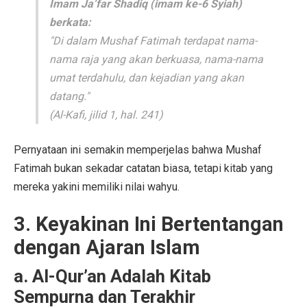
Imam Ja’far Shadiq (imam ke-6 Syiah)
berkata:
"Di dalam Mushaf Fatimah terdapat nama-
nama raja yang akan berkuasa, nama-nama
umat terdahulu, dan kejadian yang akan
datang."
(Al-Kafi, jilid 1, hal. 241)
Pernyataan ini semakin memperjelas bahwa Mushaf
Fatimah bukan sekadar catatan biasa, tetapi kitab yang
mereka yakini memiliki nilai wahyu.
3. Keyakinan Ini Bertentangan
dengan Ajaran Islam
a. Al-Qur’an Adalah Kitab
Sempurna dan Terakhir