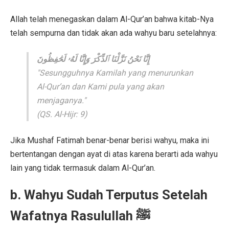
Allah telah menegaskan dalam Al-Qur’an bahwa kitab-Nya
telah sempurna dan tidak akan ada wahyu baru setelahnya:
إِنَّا نَحْنُ نَزَّلْنَا ٱلذِّكْرَ وَإِنَّا لَهُۥ لَحَٰفِظُونَ
"Sesungguhnya Kamilah yang menurunkan
Al-Qur’an dan Kami pula yang akan
menjaganya."
(QS. Al-Hijr: 9)
Jika Mushaf Fatimah benar-benar berisi wahyu, maka ini
bertentangan dengan ayat di atas karena berarti ada wahyu
lain yang tidak termasuk dalam Al-Qur’an.
b. Wahyu Sudah Terputus Setelah
Wafatnya Rasulullah ﷺ