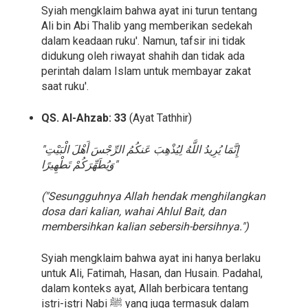
Syiah mengklaim bahwa ayat ini turun tentang
Ali bin Abi Thalib yang memberikan sedekah
dalam keadaan ruku'. Namun, tafsir ini tidak
didukung oleh riwayat shahih dan tidak ada
perintah dalam Islam untuk membayar zakat
saat ruku'.
QS. Al-Ahzab: 33
(Ayat Tathhir)
"إِنَّمَا يُرِيدُ اللَّهُ لِيُذْهِبَ عَنكُمُ الرِّجْسَ أَهْلَ الْبَيْتِ
وَيُطَهِّرَكُمْ تَطْهِيرًا"
("Sesungguhnya Allah hendak menghilangkan
dosa dari kalian, wahai Ahlul Bait, dan
membersihkan kalian sebersih-bersihnya.")
Syiah mengklaim bahwa ayat ini hanya berlaku
untuk Ali, Fatimah, Hasan, dan Husain. Padahal,
dalam konteks ayat, Allah berbicara tentang
istri-istri Nabi ﷺ yang juga termasuk dalam