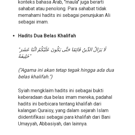
konteks bahasa Arab, "maula" juga berarti
sahabat atau penolong. Para sahabat tidak
memahami hadits ini sebagai penunjukan Ali
sebagai imam.
Hadits Dua Belas Khalifah
"لَا يَزَالُ الدِّينُ قَائِمًا حَتَّى يَكُونَ عَلَيْكُمُ اثْنَا عَشَرَ
خَلِيفَةً"
("Agama ini akan tetap tegak hingga ada dua
belas khalifah.")
Syiah mengklaim hadits ini sebagai bukti
keberadaan dua belas imam mereka, padahal
hadits ini berbicara tentang khalifah dari
kalangan Quraisy, yang dalam sejarah Islam
diidentifikasi sebagai para khalifah dari Bani
Umayyah, Abbasiyah, dan lainnya.