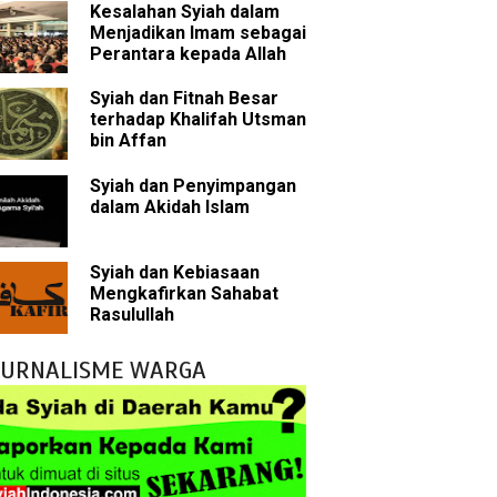
Kesalahan Syiah dalam
Menjadikan Imam sebagai
Perantara kepada Allah
 tentang Khalifah
Syiah dan Fitnah Besar
terhadap Khalifah Utsman
bin Affan
bu Bakar
Syiah dan Penyimpangan
dalam Akidah Islam
 Akal dalam Islam
p Mahdi
Syiah dan Kebiasaan
Mengkafirkan Sahabat
han
Rasulullah
g Wilayah Imam
JURNALISME WARGA
ala
h
yang Akan Muncul