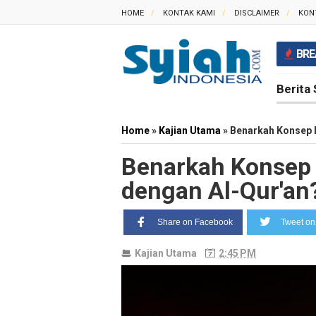
HOME
KONTAK KAMI
DISCLAIMER
KON
BRE
Berita 
Home
»
Kajian Utama
»
Benarkah Konsep 
Benarkah Konsep 
dengan Al-Qur'an
Share on Facebook
Tweet on 
Kajian Utama
2:45 PM