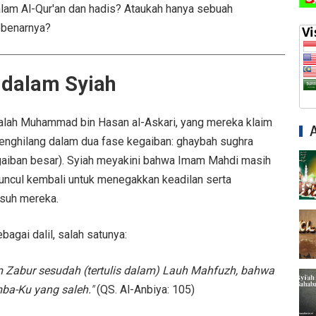
alam Al-Qur'an dan hadis? Ataukah hanya sebuah
ebenarnya?
dalam Syiah
alah Muhammad bin Hasan al-Askari, yang mereka klaim
enghilang dalam dua fase kegaiban: ghaybah sughra
egaiban besar). Syiah meyakini bahwa Imam Mahdi masih
muncul kembali untuk menegakkan keadilan serta
suh mereka.
agai dalil, salah satunya:
am Zabur sesudah (tertulis dalam) Lauh Mahfuzh, bahwa
ba-Ku yang saleh."
(QS. Al-Anbiya: 105)