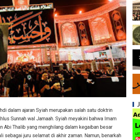
Mengapa Syiah Menghalalkan Nikah Mut'ah?
Syiah dan Penyelewengan dalam Pemahaman
Syiah dan Penyimpangan dalam Akidah Islam
Kesalahan Syiah dalam Menyikapi Khalifah A
Syiah dan Konsep Imamah yang Tidak Masuk
Syiah dan Ketidakkonsistenan dalam Konse
Syiah dan Kedustaan tentang Hak Kekhalifa
Syiah dan Ketidakbenaran Ajarannya tentan
i dalam ajaran Syiah merupakan salah satu doktrin
Syiah dan Kedustaan tentang Peristiwa Karb
hlus Sunnah wal Jamaah. Syiah meyakini bahwa Imam
Syiah dan Upaya Merusak Ukhuwah Islamiya
bin Abi Thalib yang menghilang dalam kegaiban besar
i sebagai juru selamat di akhir zaman. Namun, benarkah
Syiah dan Klaim Palsu tentang Imam Mahdi 