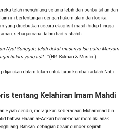
ka telah menghilang selama lebih dari seribu tahun dan
laim ini bertentangan dengan hukum alam dan logika.
lam yang disebutkan secara eksplisit masih hidup hingga
r zaman, sebagaimana dalam hadis shahih:
gan-Nya! Sungguh, telah dekat masanya Isa putra Maryam
agai hakim yang adil..."
(HR. Bukhari & Muslim)
 dijanjikan dalam Islam untuk turun kembali adalah Nabi
oris tentang Kelahiran Imam Mahdi
gan Syiah sendiri, meragukan keberadaan Muhammad bin
valid bahwa Hasan al-Askari benar-benar memiliki anak
hilang. Bahkan, sebagian besar sumber sejarah