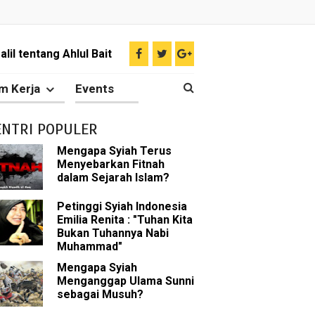
il tentang Ahlul Bait
Diakui oleh Islam
m Kerja
Events
n Para Sahabat
ENTRI POPULER
liki Ilmu Ghaib?
Mengapa Syiah Terus
Menyebarkan Fitnah
 Nabi Pengkhianat?
dalam Sejarah Islam?
Rasulullah
Petinggi Syiah Indonesia
Emilia Renita : "Tuhan Kita
Bukan Tuhannya Nabi
abat Nabi
Muhammad"
hih Sunni
Mengapa Syiah
Menganggap Ulama Sunni
sebagai Musuh?
sman bin Affan