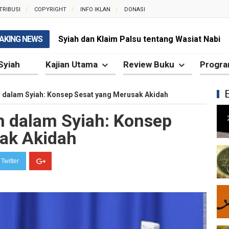
TRIBUSI
COPYRIGHT
INFO IKLAN
DONASI
AKING NEWS
Syiah dan Klaim Palsu tentang Wasiat Nabi
Kesalahan Syiah dalam Memahami Ayat Tath
Syiah
Kajian Utama
Review Buku
Progra
Syiah dan Propaganda yang Selalu Menyesa
h dalam Syiah: Konsep Sesat yang Merusak Akidah
Syiah dan Penggunaan Ayat Al-Qur'an secara
h dalam Syiah: Konsep
Kesalahan Besar Syiah dalam Menafsirkan Dal
ak Akidah
Syiah dan Kebencian terhadap Khalifah yang 
Twitter
Syiah dan Pengingkaran terhadap Keutamaa
Mengapa Syiah Mengklaim Imam Mereka Memi
Mengapa Syiah Menganggap Semua Sahabat