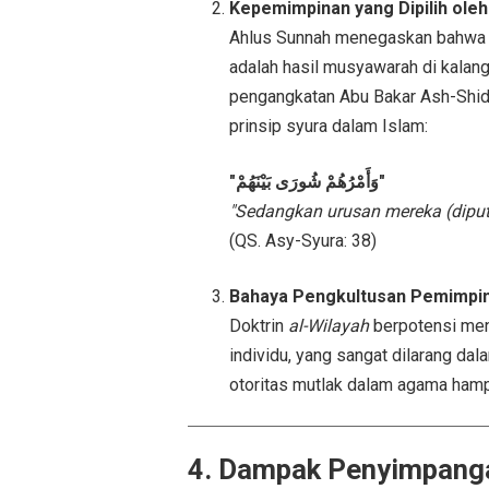
Kepemimpinan yang Dipilih ol
Ahlus Sunnah menegaskan bahwa k
adalah hasil musyawarah di kalan
pengangkatan Abu Bakar Ash-Shidd
prinsip syura dalam Islam:
"وَأَمْرُهُمْ شُورَى بَيْنَهُمْ"
"Sedangkan urusan mereka (dipu
(QS. Asy-Syura: 38)
Bahaya Pengkultusan Pemimpi
Doktrin
al-Wilayah
berpotensi men
individu, yang sangat dilarang d
otoritas mutlak dalam agama ham
4. Dampak Penyimpanga