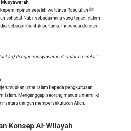
eh Musyawarah
epemimpinan setelah wafatnya Rasulullah ﷺ
gan sahabat Nabi, sebagaimana yang terjadi dalam
iq sebagai khalifah pertama. Ini sesuai dengan
tuskan) dengan musyawarah di antara mereka."
n
jerumuskan umat Islam kepada pengkultusan
alam Islam. Menganggap seorang manusia memiliki
pir setara dengan mempersekutukan Allah.
n Konsep Al-Wilayah