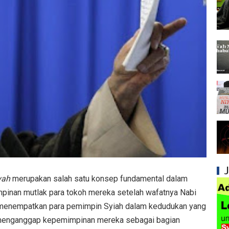
Syiah dan Kebiasaan Mengkafirkan Sahabat 
Kesalahan Syiah dalam Menyikapi Peran Sah
Syiah dan Pengingkaran terhadap Hadis Sha
Syiah dan Fitnah Besar terhadap Khalifah Ut
Mengapa Syiah Menghalalkan Nikah Mut'ah?
Syiah dan Penyelewengan dalam Pemahaman
Syiah dan Penyimpangan dalam Akidah Islam
Kesalahan Syiah dalam Menyikapi Khalifah A
yah
merupakan salah satu konsep fundamental dalam
Syiah dan Konsep Imamah yang Tidak Masuk
pinan mutlak para tokoh mereka setelah wafatnya Nabi
Syiah dan Ketidakkonsistenan dalam Konse
ga menganggap kepemimpinan mereka sebagai bagian
Syiah dan Kedustaan tentang Hak Kekhalifa