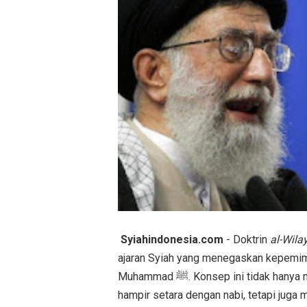
Syiahindonesia.com
- Doktrin
al-Wila
ajaran Syiah yang menegaskan kepemim
Muhammad ﷺ. Konsep ini tidak hanya menempatkan para pemimpin Syiah dalam kedudukan yang
hampir setara dengan nabi, tetapi ju