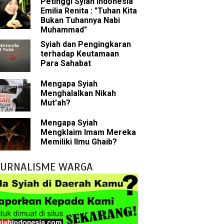
Petinggi Syiah Indonesia
Rasulullah
Emilia Renita : "Tuhan Kita
Bukan Tuhannya Nabi
abat Nabi
Muhammad"
Syiah dan Pengingkaran
hih Sunni
terhadap Keutamaan
Para Sahabat
sman bin Affan
Mengapa Syiah
Menghalalkan Nikah
Mut'ah?
 tentang Khalifah
Mengapa Syiah
Mengklaim Imam Mereka
Memiliki Ilmu Ghaib?
bu Bakar
JURNALISME WARGA
 Akal dalam Islam
p Mahdi
han