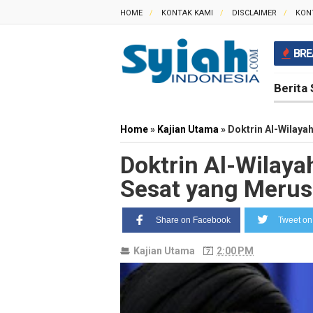
HOME
KONTAK KAMI
DISCLAIMER
KON
BRE
Berita 
Home
»
Kajian Utama
»
Doktrin Al-Wilaya
Doktrin Al-Wilaya
Sesat yang Merus
Share on Facebook
Tweet on 
Kajian Utama
2:00 PM