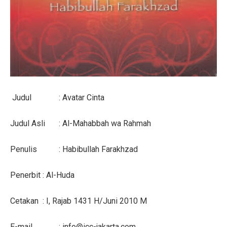
Judul
: Avatar Cinta
Judul Asli
: Al-Mahabbah wa Rahmah
Penulis
: Habibullah Farakhzad
Penerbit
: Al-Huda
Cetakan
: I, Rajab 1431 H/Juni 2010 M
E-mail
:
info@icc-jakarta.com