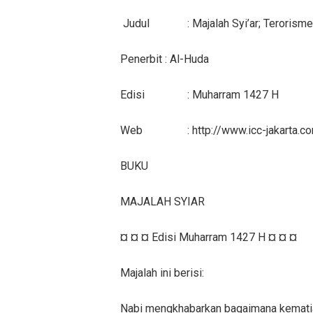
Judul
: Majalah Syi’ar; Terorism
Penerbit
: Al-Huda
Edisi
: Muharram 1427 H
Web
: http://www.icc-jakarta.c
BUKU
MAJALAH SYIAR
¤ ¤ ¤ Edisi Muharram 1427 H ¤ ¤ ¤
Majalah ini berisi:
Nabi mengkhabarkan bagaimana kematia