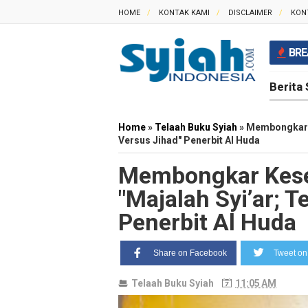
HOME
KONTAK KAMI
DISCLAIMER
KON
BRE
Berita 
Home
»
Telaah Buku Syiah
»
Membongkar K
Versus Jihad" Penerbit Al Huda
Membongkar Kese
"Majalah Syi’ar; 
Penerbit Al Huda
Share on Facebook
Tweet on 
Telaah Buku Syiah
11:05 AM