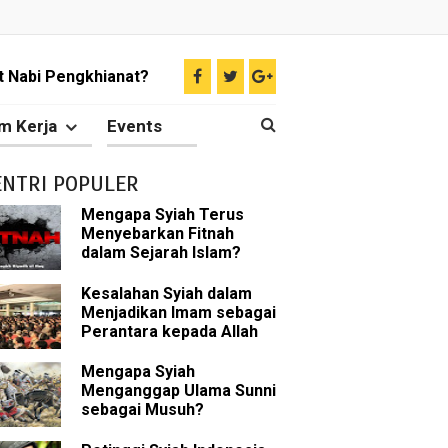
 Nabi Pengkhianat?
Rasulullah
m Kerja
Events
abat Nabi
ENTRI POPULER
hih Sunni
Mengapa Syiah Terus
Menyebarkan Fitnah
sman bin Affan
dalam Sejarah Islam?
Kesalahan Syiah dalam
Menjadikan Imam sebagai
Perantara kepada Allah
 tentang Khalifah
Mengapa Syiah
Menganggap Ulama Sunni
sebagai Musuh?
bu Bakar