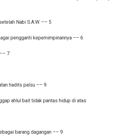
etelah Nabi S.A.W. –– 5
ebagai pengganti kepemimpinannya –– 6
–– 7
an hadits palsu –– 9
p ahlul bait tidak pantas hidup di atas
sebagai barang dagangan –– 9