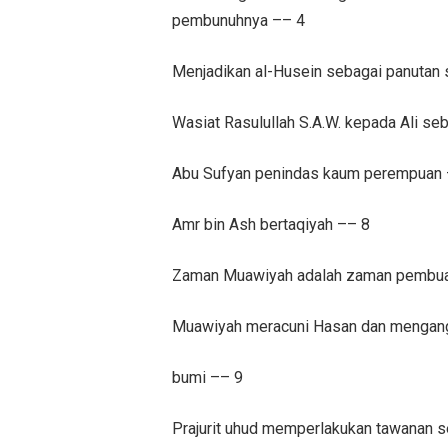
pembunuhnya –– 4
Menjadikan al-Husein sebagai panutan s
Wasiat Rasulullah S.A.W. kepada Ali s
Abu Sufyan penindas kaum perempuan 
Amr bin Ash bertaqiyah –– 8
Zaman Muawiyah adalah zaman pembuat
Muawiyah meracuni Hasan dan mengangga
bumi –– 9
Prajurit uhud memperlakukan tawanan 