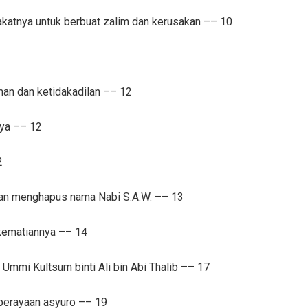
atnya untuk berbuat zalim dan kerusakan –– 10
an dan ketidakadilan –– 12
nya –– 12
2
dan menghapus nama Nabi S.A.W. –– 13
 kematiannya –– 14
 Ummi Kultsum binti Ali bin Abi Thalib –– 17
 perayaan asyuro –– 19