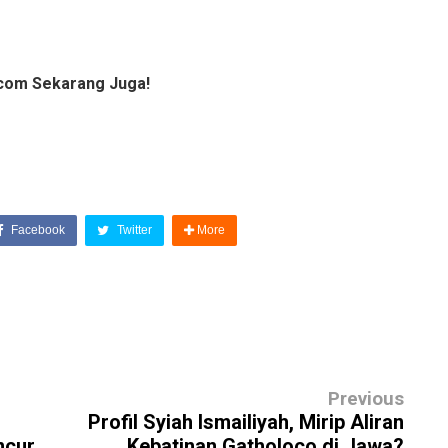
com Sekarang Juga!
Facebook
Twitter
More
Previous
Profil Syiah Ismailiyah, Mirip Aliran
ncur
Kebatinan Gatholoco di Jawa?