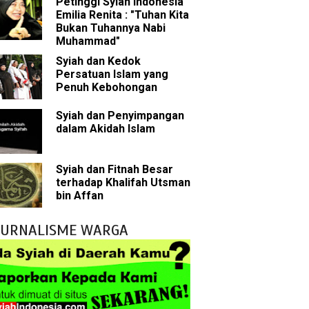
Petinggi Syiah Indonesia
 Akal dalam Islam
Emilia Renita : "Tuhan Kita
Bukan Tuhannya Nabi
p Mahdi
Muhammad"
Syiah dan Kedok
han
Persatuan Islam yang
Penuh Kebohongan
g Wilayah Imam
Syiah dan Penyimpangan
dalam Akidah Islam
ala
h
Syiah dan Fitnah Besar
terhadap Khalifah Utsman
yang Akan Muncul
bin Affan
agai Perantara kepada Allah
JURNALISME WARGA
ebagai Musuh?
n Para Sahabat
liki Ilmu Ghaib?