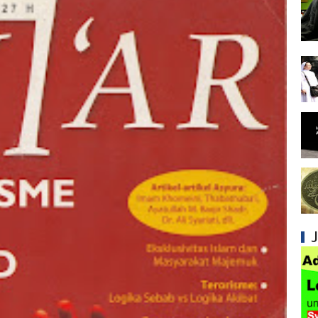
Syiah dan Konsep Imamah yang Tidak Masuk
Syiah dan Ketidakkonsistenan dalam Konse
Syiah dan Kedustaan tentang Hak Kekhalifa
Syiah dan Ketidakbenaran Ajarannya tentan
Syiah dan Kedustaan tentang Peristiwa Karb
Syiah dan Upaya Merusak Ukhuwah Islamiya
Syiah dan Klaim Palsu tentang Imam Mahdi 
Kesalahan Syiah dalam Menjadikan Imam seb
Mengapa Syiah Menganggap Ulama Sunni s
Syiah dan Pengingkaran terhadap Keutamaa
Mengapa Syiah Mengklaim Imam Mereka Memi