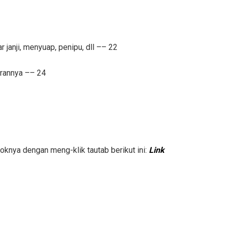
janji, menyuap, penipu, dll –– 22
arannya –– 24
ooknya dengan meng-klik tautab berikut ini:
Link