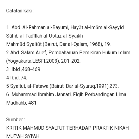
Catatan kaki :
1 Abd. Al-Rahman al-Bayumi, Hayāt al-Imām al-Sayyid
Sāhib al-Faḍīllah al-Ustaz al-Syaikh
Mahmūd Syaltūt (Beirut, Dar al-Qalam, 1968), 19.
2 Abd. Salam Arief, Pembaharuan Pemikiran Hukum Islam
(Yogyakarta:LESFI,2003), 201-202.
3 Ibid.,468-469.
4 Ibid.,74.
5 Syaltut, al-Fatawa (Bairut: Dar al-Syuruq,1991),273.
6 Muhammad Ibrahim Jannati, Fiqih Perbandingan Lima
Madhahb, 481
Sumber :
KRITIK MAHMUD SYALTUT TERHADAP PRAKTIK NIKAH
MUT’AH SYI’AH