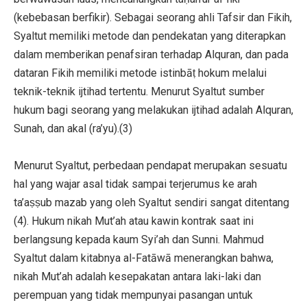
(kebebasan berfikir). Sebagai seorang ahli Tafsir dan Fikih,
Syaltut memiliki metode dan pendekatan yang diterapkan
dalam memberikan penafsiran terhadap Alquran, dan pada
dataran Fikih memiliki metode istinbāṭ hokum melalui
teknik-teknik ijtihad tertentu. Menurut Syaltut sumber
hukum bagi seorang yang melakukan ijtihad adalah Alquran,
Sunah, dan akal (ra’yu).(3)
Menurut Syaltut, perbedaan pendapat merupakan sesuatu
hal yang wajar asal tidak sampai terjerumus ke arah
ta’aṣṣub mazab yang oleh Syaltut sendiri sangat ditentang
(4). Hukum nikah Mut’ah atau kawin kontrak saat ini
berlangsung kepada kaum Syi’ah dan Sunni. Mahmud
Syaltut dalam kitabnya al-Fatāwā menerangkan bahwa,
nikah Mut’ah adalah kesepakatan antara laki-laki dan
perempuan yang tidak mempunyai pasangan untuk