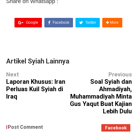
Share on Whatsapp :
Google
Facebook
Twitter
More
Artikel Syiah Lainnya
Next
Previous
Laporan Khusus: Iran
Soal Syiah dan
Perluas Kuil Syiah di
Ahmadiyah,
Iraq
Muhammadiyah Minta
Gus Yaqut Buat Kajian
Lebih Dulu
Post Comment
Facebook