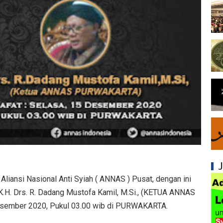
Syiah dan Penyimpangan dalam Akidah Islam
Kesalahan Syiah dalam Menyikapi Khalifah A
Syiah dan Konsep Imamah yang Tidak Masuk
Syiah dan Ketidakkonsistenan dalam Konse
Syiah dan Kedustaan tentang Hak Kekhalifa
Syiah dan Ketidakbenaran Ajarannya tentan
Syiah dan Kedustaan tentang Peristiwa Karb
Syiah dan Upaya Merusak Ukhuwah Islamiya
Syiah dan Klaim Palsu tentang Imam Mahdi 
Aliansi Nasional Anti Syiah ( ANNAS ) Pusat, dengan ini
 K.H. Drs. R. Dadang Mustofa Kamil, M.Si., (KETUA ANNAS
Kesalahan Syiah dalam Menjadikan Imam seb
sember 2020, Pukul 03.00 wib di PURWAKARTA.
Mengapa Syiah Menganggap Ulama Sunni s