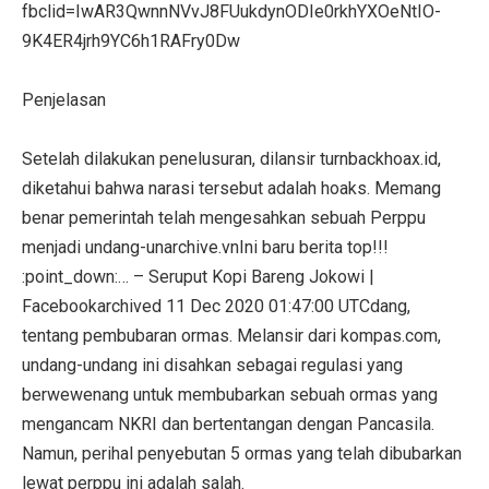
fbclid=IwAR3QwnnNVvJ8FUukdynODIe0rkhYXOeNtIO-
9K4ER4jrh9YC6h1RAFry0Dw
Penjelasan
Setelah dilakukan penelusuran, dilansir turnbackhoax.id,
diketahui bahwa narasi tersebut adalah hoaks. Memang
benar pemerintah telah mengesahkan sebuah Perppu
menjadi undang-unarchive.vnIni baru berita top!!!
:point_down:… – Seruput Kopi Bareng Jokowi |
Facebookarchived 11 Dec 2020 01:47:00 UTCdang,
tentang pembubaran ormas. Melansir dari kompas.com,
undang-undang ini disahkan sebagai regulasi yang
berwewenang untuk membubarkan sebuah ormas yang
mengancam NKRI dan bertentangan dengan Pancasila.
Namun, perihal penyebutan 5 ormas yang telah dibubarkan
lewat perppu ini adalah salah.