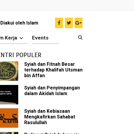
Diakui oleh Islam
n Para Sahabat
m Kerja
Events
liki Ilmu Ghaib?
ENTRI POPULER
 Nabi Pengkhianat?
Syiah dan Fitnah Besar
terhadap Khalifah Utsman
Rasulullah
bin Affan
abat Nabi
Syiah dan Penyimpangan
dalam Akidah Islam
hih Sunni
Syiah dan Kebiasaan
sman bin Affan
Mengkafirkan Sahabat
Rasulullah