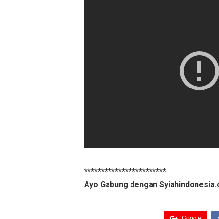
************************
Ayo Gabung dengan Syiahindonesia.
Google