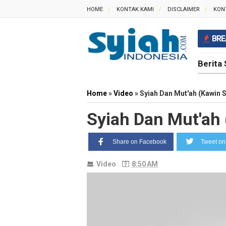
HOME
KONTAK KAMI
DISCLAIMER
KON
BRE
Berita 
Home
»
Video
»
Syiah Dan Mut'ah (Kawin 
Syiah Dan Mut'ah
Share on Facebook
Tweet on 
Video
8:50 AM