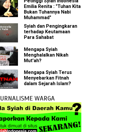
Petinggi Syiah Indonesia
 tentang Khalifah
Emilia Renita : "Tuhan Kita
Bukan Tuhannya Nabi
Muhammad"
Syiah dan Pengingkaran
bu Bakar
terhadap Keutamaan
Para Sahabat
 Akal dalam Islam
Mengapa Syiah
Menghalalkan Nikah
p Mahdi
Mut'ah?
han
Mengapa Syiah Terus
Menyebarkan Fitnah
g Wilayah Imam
dalam Sejarah Islam?
ala
JURNALISME WARGA
tkan Umat Islam
 Keliru
il tentang Ahlul Bait