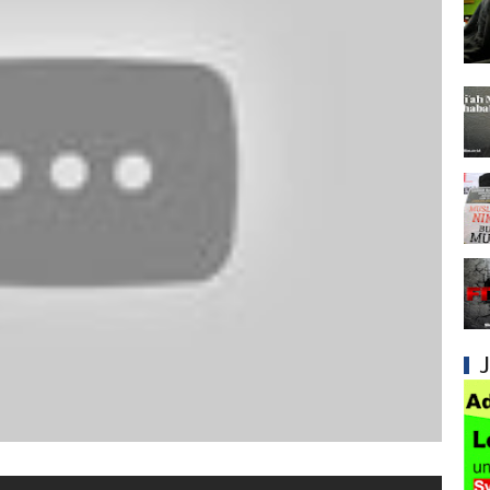
Syiah dan Penyelewengan dalam Pemahaman
Syiah dan Penyimpangan dalam Akidah Islam
Kesalahan Syiah dalam Menyikapi Khalifah A
Syiah dan Konsep Imamah yang Tidak Masuk
Syiah dan Ketidakkonsistenan dalam Konse
Syiah dan Kedustaan tentang Hak Kekhalifa
Syiah dan Ketidakbenaran Ajarannya tentan
Syiah dan Kedustaan tentang Peristiwa Karb
Syiah dan Propaganda yang Selalu Menyesa
Syiah dan Penggunaan Ayat Al-Qur'an secara
Kesalahan Besar Syiah dalam Menafsirkan Dal