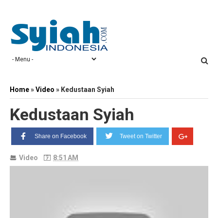
Home
»
Video
»
Kedustaan Syiah
Kedustaan Syiah
Share on Facebook
Tweet on Twitter
Video
8:51 AM