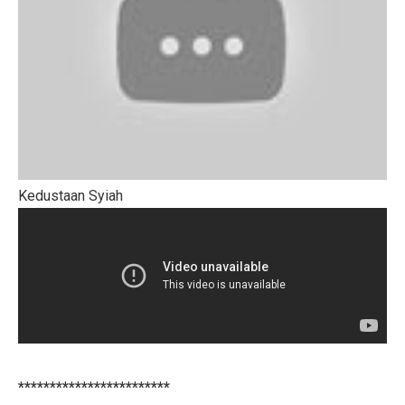
Kedustaan Syiah
************************