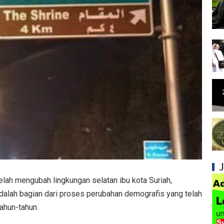
Syiah dan Penyimpangan dalam Akidah Islam
Kesalahan Syiah dalam Menyikapi Khalifah A
Syiah dan Konsep Imamah yang Tidak Masuk
Syiah dan Ketidakkonsistenan dalam Konse
Syiah dan Kedustaan tentang Hak Kekhalifa
Syiah dan Ketidakbenaran Ajarannya tentan
Syiah dan Kedustaan tentang Peristiwa Karb
Syiah dan Upaya Merusak Ukhuwah Islamiya
Syiah dan Klaim Palsu tentang Imam Mahdi 
telah mengubah lingkungan selatan ibu kota Suriah,
adalah bagian dari proses perubahan demografis yang telah
Kesalahan Syiah dalam Menjadikan Imam seb
ahun-tahun.
Mengapa Syiah Menganggap Ulama Sunni s