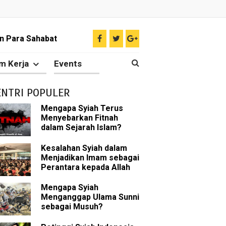
n Para Sahabat
liki Ilmu Ghaib?
m Kerja
Events
 Nabi Pengkhianat?
ENTRI POPULER
Rasulullah
Mengapa Syiah Terus
Menyebarkan Fitnah
abat Nabi
dalam Sejarah Islam?
hih Sunni
Kesalahan Syiah dalam
Menjadikan Imam sebagai
Perantara kepada Allah
sman bin Affan
Mengapa Syiah
Menganggap Ulama Sunni
sebagai Musuh?
 tentang Khalifah