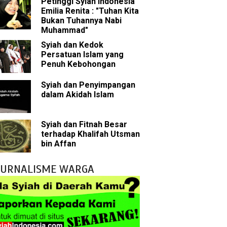
Petinggi Syiah Indonesia
Emilia Renita : "Tuhan Kita
Bukan Tuhannya Nabi
bu Bakar
Muhammad"
Syiah dan Kedok
 Akal dalam Islam
Persatuan Islam yang
Penuh Kebohongan
p Mahdi
Syiah dan Penyimpangan
dalam Akidah Islam
han
g Wilayah Imam
Syiah dan Fitnah Besar
terhadap Khalifah Utsman
ala
bin Affan
h
JURNALISME WARGA
yang Akan Muncul
agai Perantara kepada Allah
ebagai Musuh?