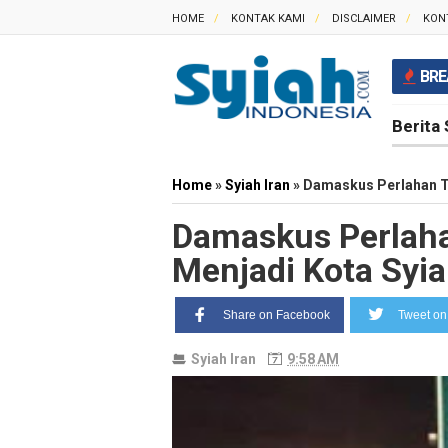
HOME
KONTAK KAMI
DISCLAIMER
KON
BRE
Berita 
Home
»
Syiah Iran
»
Damaskus Perlahan Ta
Damaskus Perlaha
Menjadi Kota Syi
Share on Facebook
Tweet on 
Syiah Iran
9:58 AM