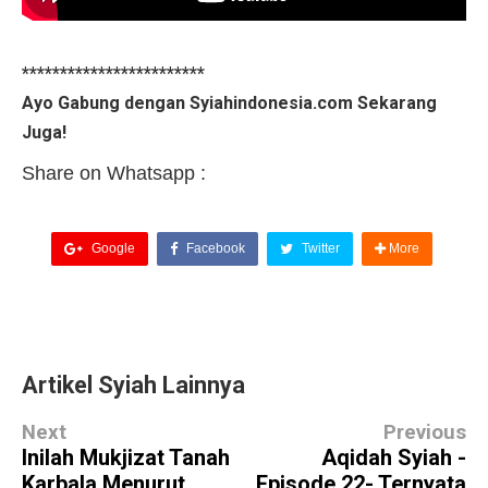
************************
Ayo Gabung dengan Syiahindonesia.com Sekarang
Juga!
Share on Whatsapp :
Google
Facebook
Twitter
More
Artikel Syiah Lainnya
Next
Previous
Inilah Mukjizat Tanah
Aqidah Syiah -
Karbala Menurut
Episode 22- Ternyata