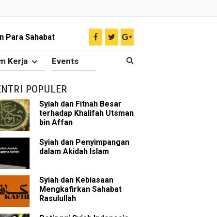
n Para Sahabat
liki Ilmu Ghaib?
m Kerja
Events
 Nabi Pengkhianat?
ENTRI POPULER
Rasulullah
Syiah dan Fitnah Besar
terhadap Khalifah Utsman
abat Nabi
bin Affan
hih Sunni
Syiah dan Penyimpangan
dalam Akidah Islam
sman bin Affan
Syiah dan Kebiasaan
Mengkafirkan Sahabat
Rasulullah
 tentang Khalifah