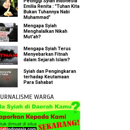
Petinggi Syiah Indonesia
Emilia Renita : "Tuhan Kita
Bukan Tuhannya Nabi
bu Bakar
Muhammad"
Mengapa Syiah
 Akal dalam Islam
Menghalalkan Nikah
Mut'ah?
p Mahdi
Mengapa Syiah Terus
Menyebarkan Fitnah
han
dalam Sejarah Islam?
g Wilayah Imam
Syiah dan Pengingkaran
terhadap Keutamaan
ala
Para Sahabat
h
JURNALISME WARGA
 Keliru
il tentang Ahlul Bait
Diakui oleh Islam