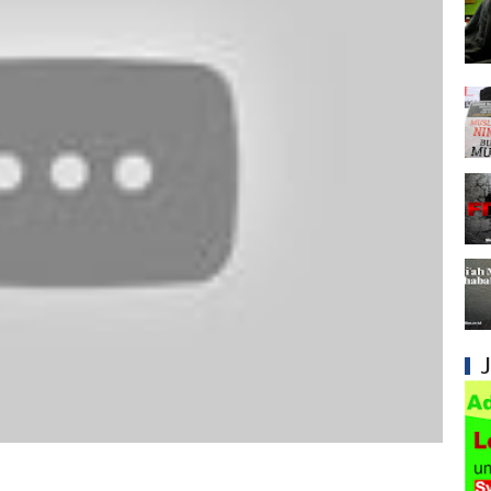
Syiah dan Penyimpangan dalam Akidah Islam
Kesalahan Syiah dalam Menyikapi Khalifah A
Syiah dan Konsep Imamah yang Tidak Masuk
Syiah dan Ketidakkonsistenan dalam Konse
Syiah dan Kedustaan tentang Hak Kekhalifa
Syiah dan Ketidakbenaran Ajarannya tentan
Syiah dan Kedustaan tentang Peristiwa Karb
Syiah dan Upaya Merusak Ukhuwah Islamiya
Syiah dan Penggunaan Ayat Al-Qur'an secara
Kesalahan Besar Syiah dalam Menafsirkan Dal
Syiah dan Kebencian terhadap Khalifah yang 