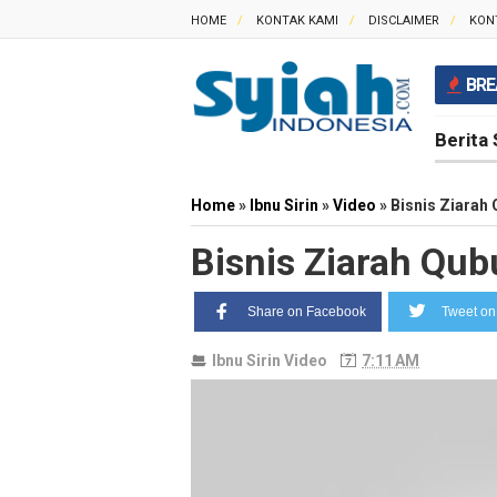
HOME
KONTAK KAMI
DISCLAIMER
KON
BRE
Berita 
Home
»
Ibnu Sirin
»
Video
»
Bisnis Ziarah 
Bisnis Ziarah Qub
Share on Facebook
Tweet on 
Ibnu Sirin
Video
7:11 AM