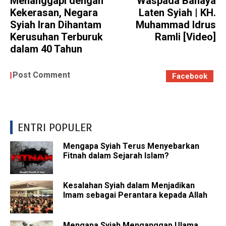
Menanggapi dengan
Waspada Bahaya
Kekerasan, Negara
Laten Syiah | KH.
Syiah Iran Dihantam
Muhammad Idrus
Kerusuhan Terburuk
Ramli [Video]
dalam 40 Tahun
Post Comment
Facebook
ENTRI POPULER
Mengapa Syiah Terus Menyebarkan
Fitnah dalam Sejarah Islam?
Kesalahan Syiah dalam Menjadikan
Imam sebagai Perantara kepada Allah
Mengapa Syiah Menganggap Ulama