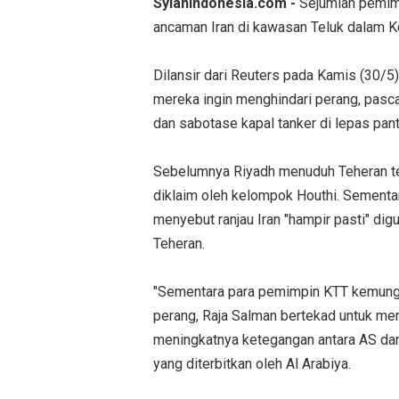
Syiahindonesia.com -
Sejumlah pemim
ancaman Iran di kawasan Teluk dalam Ko
Dilansir dari Reuters pada Kamis (30/5
mereka ingin menghindari perang, pasc
dan sabotase kapal tanker di lepas pant
Sebelumnya Riyadh menuduh Teheran te
diklaim oleh kelompok Houthi. Sementa
menyebut ranjau Iran "hampir pasti" di
Teheran.
"Sementara para pemimpin KTT kemungk
perang, Raja Salman bertekad untuk me
meningkatnya ketegangan antara AS dan 
yang diterbitkan oleh Al Arabiya.