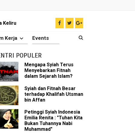
 Keliru
il tentang Ahlul Bait
m Kerja
Events
Diakui oleh Islam
ENTRI POPULER
n Para Sahabat
Mengapa Syiah Terus
Menyebarkan Fitnah
liki Ilmu Ghaib?
dalam Sejarah Islam?
 Nabi Pengkhianat?
Syiah dan Fitnah Besar
terhadap Khalifah Utsman
bin Affan
Rasulullah
Petinggi Syiah Indonesia
abat Nabi
Emilia Renita : "Tuhan Kita
Bukan Tuhannya Nabi
hih Sunni
Muhammad"