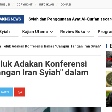
TRIBUSI
COPYRIGHT
INFO IKLAN
DONASI
AKING NEWS
Syiah dan Penggunaan Ayat Al-Qur'an secara
Kesalahan Besar Syiah dalam Menafsirkan Dal
Syiah
Kajian Utama
Review Buku
Progra
Syiah dan Kebencian terhadap Khalifah yang 
 Teluk Adakan Konferensi Bahas "Campur Tangan Iran Syiah"
Syiah dan Pengingkaran terhadap Keutamaa
luk Adakan Konferensi
Mengapa Syiah Mengklaim Imam Mereka Memi
ngan Iran Syiah" dalam
Mengapa Syiah Menganggap Semua Sahabat
Syiah dan Kebiasaan Mengkafirkan Sahabat 
Twitter
Kesalahan Syiah dalam Menyikapi Peran Sah
Syiah dan Pengingkaran terhadap Hadis Sha