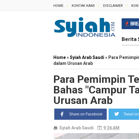
HOME
KONTAK KAMI
DISCLAIMER
KON
BRE
Berita 
Home
»
Syiah Arab Saudi
»
Para Pemimpin
dalam Urusan Arab
Para Pemimpin Te
Bahas "Campur Ta
Urusan Arab
Share on Facebook
Tweet on 
Syiah Arab Saudi
9:36 AM