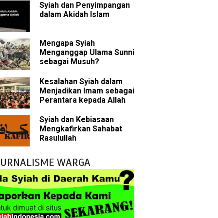
Syiah dan Penyimpangan
sman bin Affan
dalam Akidah Islam
Mengapa Syiah
 tentang Khalifah
Menganggap Ulama Sunni
sebagai Musuh?
Kesalahan Syiah dalam
Menjadikan Imam sebagai
bu Bakar
Perantara kepada Allah
 Akal dalam Islam
Syiah dan Kebiasaan
Mengkafirkan Sahabat
p Mahdi
Rasulullah
han
JURNALISME WARGA
g Wilayah Imam
ala
h