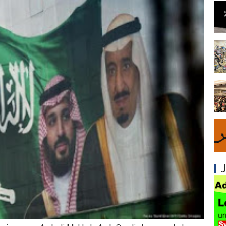
Syiah dan Fitnah Besar terhadap Khalifah Ut
Mengapa Syiah Menghalalkan Nikah Mut'ah?
Syiah dan Penyelewengan dalam Pemahaman
Syiah dan Penyimpangan dalam Akidah Islam
Kesalahan Syiah dalam Menyikapi Khalifah A
Syiah dan Konsep Imamah yang Tidak Masuk
Syiah dan Ketidakkonsistenan dalam Konse
Syiah dan Kedustaan tentang Hak Kekhalifa
Syiah dan Ketidakbenaran Ajarannya tentan
Syiah dan Kedustaan tentang Peristiwa Karb
Syiah dan Upaya Merusak Ukhuwah Islamiya