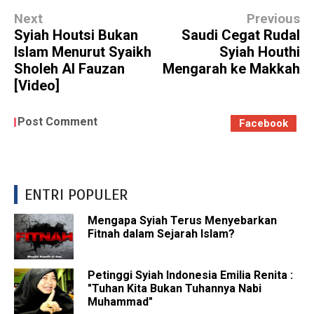
Next
Previous
Syiah Houtsi Bukan
Saudi Cegat Rudal
Islam Menurut Syaikh
Syiah Houthi
Sholeh Al Fauzan
Mengarah ke Makkah
[Video]
Post Comment
Facebook
ENTRI POPULER
Mengapa Syiah Terus Menyebarkan
Fitnah dalam Sejarah Islam?
Petinggi Syiah Indonesia Emilia Renita :
"Tuhan Kita Bukan Tuhannya Nabi
Muhammad"