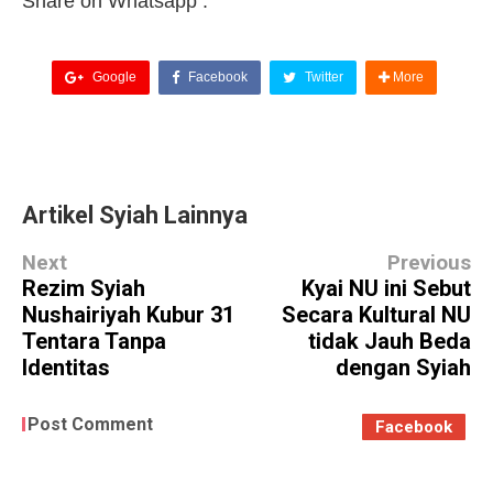
Share on Whatsapp :
Google
Facebook
Twitter
More
Artikel Syiah Lainnya
Next
Previous
Rezim Syiah
Kyai NU ini Sebut
Nushairiyah Kubur 31
Secara Kultural NU
Tentara Tanpa
tidak Jauh Beda
Identitas
dengan Syiah
Post Comment
Facebook