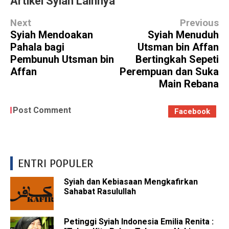
Artikel Syiah Lainnya
Next
Previous
Syiah Mendoakan
Syiah Menuduh
Pahala bagi
Utsman bin Affan
Pembunuh Utsman bin
Bertingkah Sepeti
Affan
Perempuan dan Suka
Main Rebana
Post Comment
Facebook
ENTRI POPULER
Syiah dan Kebiasaan Mengkafirkan
Sahabat Rasulullah
Petinggi Syiah Indonesia Emilia Renita :