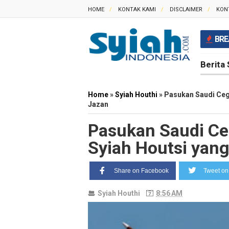
HOME
KONTAK KAMI
DISCLAIMER
KON
BRE
Berita 
Home
»
Syiah Houthi
»
Pasukan Saudi Cega
Jazan
Pasukan Saudi Ceg
Syiah Houtsi yan
Share on Facebook
Tweet on 
Syiah Houthi
8:56 AM