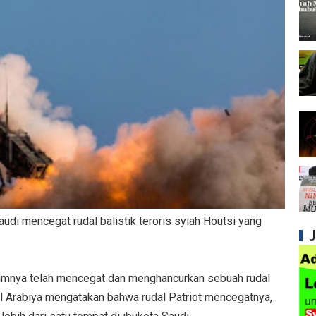
Syiah dan Pengingkaran terhadap Keutamaa
Mengapa Syiah Mengklaim Imam Mereka Memi
Mengapa Syiah Menganggap Semua Sahabat
Syiah dan Kebiasaan Mengkafirkan Sahabat 
Kesalahan Syiah dalam Menyikapi Peran Sah
Syiah dan Pengingkaran terhadap Hadis Sha
Syiah dan Fitnah Besar terhadap Khalifah Ut
udi mencegat rudal balistik teroris syiah Houtsi yang
Mengapa Syiah Menghalalkan Nikah Mut'ah?
Syiah dan Penyelewengan dalam Pemahaman
umnya telah mencegat dan menghancurkan sebuah rudal
Syiah dan Penyimpangan dalam Akidah Islam
 Al Arabiya mengatakan bahwa rudal Patriot mencegatnya,
Kesalahan Syiah dalam Menyikapi Khalifah A