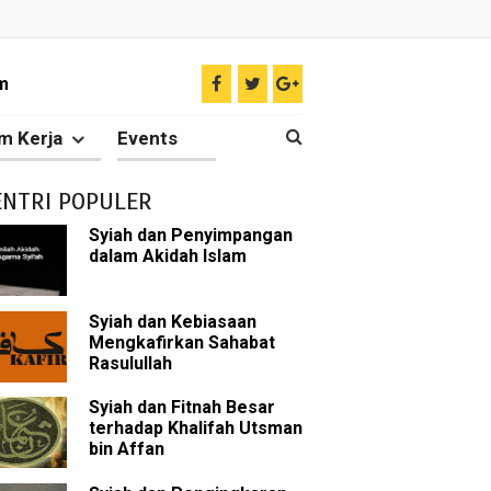
m
i
m Kerja
Events
g Telah Berjasa dalam Islam
ENTRI POPULER
Syiah dan Penyimpangan
dalam Akidah Islam
ir
tkan Umat Islam
Syiah dan Kebiasaan
Mengkafirkan Sahabat
Rasulullah
 Keliru
Syiah dan Fitnah Besar
il tentang Ahlul Bait
terhadap Khalifah Utsman
bin Affan
Diakui oleh Islam