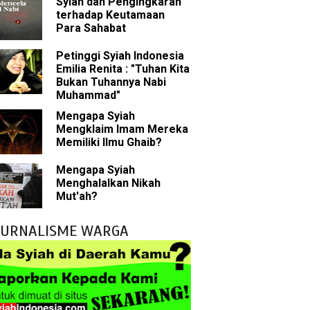
Syiah dan Pengingkaran
n Para Sahabat
terhadap Keutamaan
Para Sahabat
liki Ilmu Ghaib?
Petinggi Syiah Indonesia
Emilia Renita : "Tuhan Kita
 Nabi Pengkhianat?
Bukan Tuhannya Nabi
Muhammad"
Rasulullah
Mengapa Syiah
Mengklaim Imam Mereka
abat Nabi
Memiliki Ilmu Ghaib?
hih Sunni
Mengapa Syiah
Menghalalkan Nikah
sman bin Affan
Mut'ah?
JURNALISME WARGA
 tentang Khalifah
bu Bakar